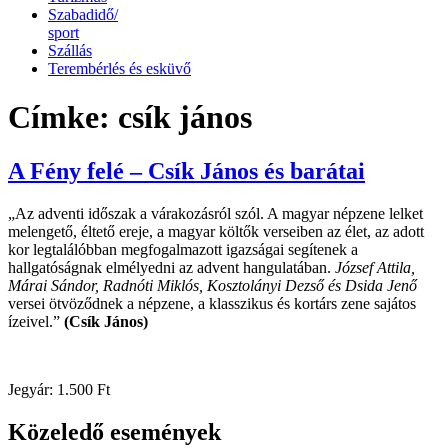
Szabadidő/
sport
Szállás
Terembérlés és esküvő
Címke:
csík jános
A Fény felé – Csík János és barátai
„Az adventi időszak a várakozásról szól. A magyar népzene lelket
melengető, éltető ereje, a magyar költők verseiben az élet, az adott
kor legtalálóbban megfogalmazott igazságai segítenek a
hallgatóságnak elmélyedni az advent hangulatában.
József Attila,
Márai Sándor, Radnóti Miklós, Kosztolányi Dezső és Dsida Jenő
versei ötvöződnek a népzene, a klasszikus és kortárs zene sajátos
ízeivel.”
(Csík János)
Jegyár: 1.500 Ft
Közeledő események