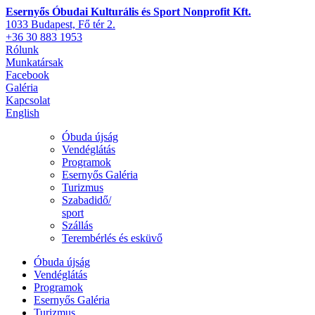
Esernyős Óbudai Kulturális és Sport Nonprofit Kft.
1033 Budapest, Fő tér 2.
+36 30 883 1953
Rólunk
Munkatársak
Facebook
Galéria
Kapcsolat
English
Óbuda újság
Vendéglátás
Programok
Esernyős Galéria
Turizmus
Szabadidő/
sport
Szállás
Terembérlés és esküvő
Óbuda újság
Vendéglátás
Programok
Esernyős Galéria
Turizmus