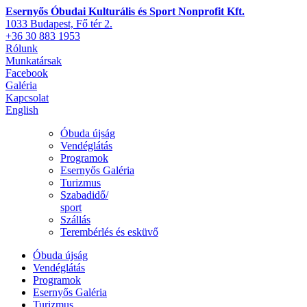
Esernyős Óbudai Kulturális és Sport Nonprofit Kft.
1033 Budapest, Fő tér 2.
+36 30 883 1953
Rólunk
Munkatársak
Facebook
Galéria
Kapcsolat
English
Óbuda újság
Vendéglátás
Programok
Esernyős Galéria
Turizmus
Szabadidő/
sport
Szállás
Terembérlés és esküvő
Óbuda újság
Vendéglátás
Programok
Esernyős Galéria
Turizmus