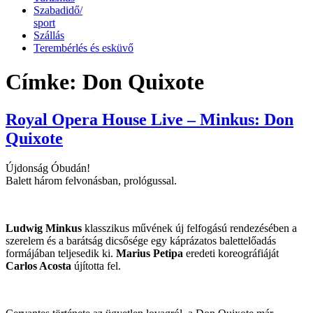
Szabadidő/
sport
Szállás
Terembérlés és esküvő
Címke:
Don Quixote
Royal Opera House Live – Minkus: Don
Quixote
Újdonság Óbudán!
Balett három felvonásban, prológussal.
Ludwig Minkus
klasszikus művének új felfogású rendezésében a
szerelem és a barátság dicsősége egy káprázatos balettelőadás
formájában teljesedik ki.
Marius Petipa
eredeti koreográfiáját
Carlos Acosta
újította fel.