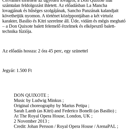
Cervantes története az ügyetlen lovagról, a Don Quixote már
számtalan feldolgozást ihletett. Az előadásban La Mancha
lovagjának és hűséges szolgájának, Sancho Panzának kalandjait
követhetjük nyomon. A történet középpontjában a két virtuóz
karakter, Basilio és Kitri szerelme áll. Üde, vidám és mégis megható
– a Don Quixote balett felemelő érzelmek és elképesztő balett-
technika fúziója.
Az előadás hossza: 2 óra 45 perc, egy szünettel
Jegyár: 1.500 Ft
DON QUIXOTE ;
Music by Ludwig Minkus ;
Original choreography by Marius Petipa ;
Sarah Lamb (as Kitri) and Federico Bonelli (as Basilio) ;
At The Royal Opera House, London, UK ;
2 November 2013 ;
Credit: Johan Persson / Royal Opera House / ArenaPAL ;