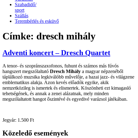
Szabadidő/
sport
Szállás
Terembérlés és esküvő
Címke:
dresch mihály
Adventi koncert – Dresch Quartet
A tenor- és szopránszaxofonos, fuhunt és számos más fúvós
hangszert megszólaltató
Dresch Mihály
a magyar népzenéből
táplálkozó muzsika legkiválóbb művelője, a hazai jazz- és világzene
emblematikus alakja. Azon kevés előadók egyike, akik
nemzetközileg is ismertek és elismertek. Köszönheti ezt kimagasló
tehetségének, és annak a zenei alázatnak, mely minden
megszólaltatott hangot őszintévé és egyedivé varázsol játékában.
Jegyár: 1.500 Ft
Közeledő események