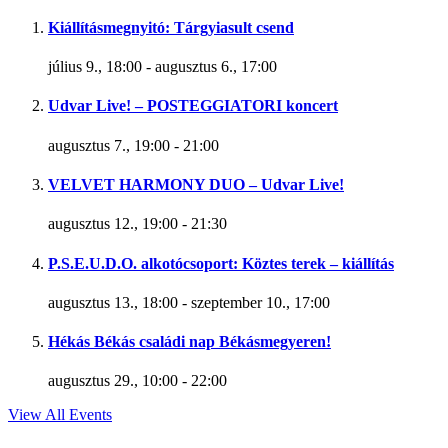
Kiállításmegnyitó: Tárgyiasult csend
július 9., 18:00
-
augusztus 6., 17:00
Udvar Live! – POSTEGGIATORI koncert
augusztus 7., 19:00
-
21:00
VELVET HARMONY DUO – Udvar Live!
augusztus 12., 19:00
-
21:30
P.S.E.U.D.O. alkotócsoport: Köztes terek – kiállítás
augusztus 13., 18:00
-
szeptember 10., 17:00
Hékás Békás családi nap Békásmegyeren!
augusztus 29., 10:00
-
22:00
View All Events