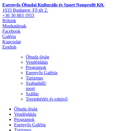
Esernyős Óbudai Kulturális és Sport Nonprofit Kft.
1033 Budapest, Fő tér 2.
+36 30 883 1953
Rólunk
Munkatársak
Facebook
Galéria
Kapcsolat
English
Óbuda újság
Vendéglátás
Programok
Esernyős Galéria
Turizmus
Szabadidő/
sport
Szállás
Terembérlés és esküvő
Óbuda újság
Vendéglátás
Programok
Esernyős Galéria
Turizmus