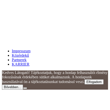
Impresszum
Közérdekű
Partnerek
KARRIER
Kedves Látogató! Tájékoztatjuk, hogy a honlap felhasználói élmény
fokozásának érdekében sütiket alkalmazunk. A honlapunk
használatával ön a tájékoztatásunkat tudomásul veszi.
Elfogadom
Bővebben...