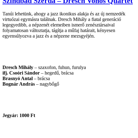
Szindbád Szerda – Dresch Vonós Quartet
Tanúi lehetünk, ahogy a jazz ikonikus alakja és az új nemzedék
virtuózai egymásra találnak. Dresch Mihály a fiatal generáció
legegyedibb, a népzenét elemeiben ismerő zenésztársaival
folyamatosan változtatja, tágítja a műfaj határait, kényesen
egyensúlyozva a jazz és a népzene mezsgyéjén.
Dresch Mihály
– szaxofon, fuhun, furulya
ifj. Csoóri Sándor
– hegedű, brácsa
Brasnyó Antal
– brácsa
Bognár András
– nagybőgő
Jegyár: 1000 Ft