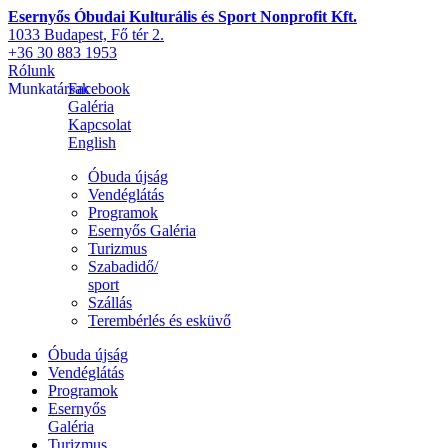
Esernyős Óbudai Kulturális és Sport Nonprofit Kft.
1033 Budapest, Fő tér 2.
+36 30 883 1953
Rólunk
Munkatársak
Facebook
Galéria
Kapcsolat
English
Óbuda újság
Vendéglátás
Programok
Esernyős Galéria
Turizmus
Szabadidő/
sport
Szállás
Terembérlés és esküvő
Óbuda újság
Vendéglátás
Programok
Esernyős
Galéria
Turizmus