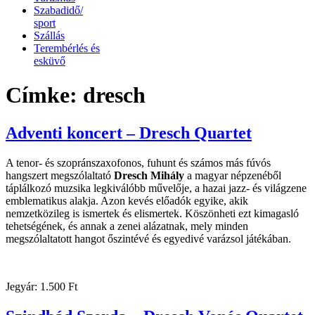
Szabadidő/
sport
Szállás
Terembérlés és
esküvő
Címke:
dresch
Adventi koncert – Dresch Quartet
A tenor- és szopránszaxofonos, fuhunt és számos más fúvós
hangszert megszólaltató
Dresch Mihály
a magyar népzenéből
táplálkozó muzsika legkiválóbb művelője, a hazai jazz- és világzene
emblematikus alakja. Azon kevés előadók egyike, akik
nemzetközileg is ismertek és elismertek. Köszönheti ezt kimagasló
tehetségének, és annak a zenei alázatnak, mely minden
megszólaltatott hangot őszintévé és egyedivé varázsol játékában.
Jegyár: 1.500 Ft