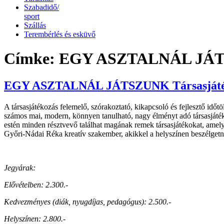
Szabadidő/
sport
Szállás
Terembérlés és esküvő
Címke:
EGY ASZTALNÁL JÁTSZUN
EGY ASZTALNÁL JÁTSZUNK Társasjátékos 
A társasjátékozás felemelő, szórakoztató, kikapcsoló és fejlesztő időtö
számos mai, modern, könnyen tanulható, nagy élményt adó társasjátékk
estén minden résztvevő találhat magának remek társasjátékokat, amelye
Győri-Nádai Réka kreatív szakember, akikkel a helyszínen beszélgetni 
Jegyárak:
Elővételben: 2.300.-
Kedvezményes (diák, nyugdíjas, pedagógus): 2.500.-
Helyszínen: 2.800.-