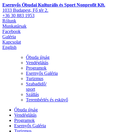
Esernyős Óbudai Kulturális és Sport Nonprofit Kft.
1033 Budapest, Fő tér 2.
+36 30 883 1953
Rólunk
Munkatársak
Facebook
Galéria
Kapcsolat
English
Óbuda újság
Vendéglátás
Programok
Esernyős Galéria
Turizmus
Szabadidő/
sport
Szállás
Terembérlés és esküvő
Óbuda újság
Vendéglátás
Programok
Esernyős Galéria
Turizmus