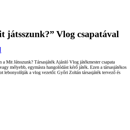
játsszunk?” Vlog csapatával
l
stén a Mit Játsszunk? Társasjáték Ajánló Vlog játékmester csapata
 vagy mélyebb, egymásra hangolódást kérő játék. Ezen a társasjátékos
 lebonyolítják a vlog vezetői: Győri Zoltán társasjáték tervező és