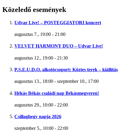
Közeledő események
Udvar Live! – POSTEGGIATORI koncert
augusztus 7., 19:00
-
21:00
VELVET HARMONY DUO – Udvar Live!
augusztus 12., 19:00
-
21:30
P.S.E.U.D.O. alkotócsoport: Köztes terek – kiállítás
augusztus 13., 18:00
-
szeptember 10., 17:00
Hékás Békás családi nap Békásmegyeren!
augusztus 29., 10:00
-
22:00
Csillaghegy napja 2026
szeptember 5., 10:00
-
22:00