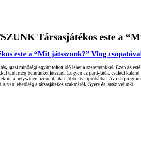
K Társasjátékos este a “Mit 
este a “Mit játsszunk?” Vlog csapatáva
ltés, igazi minőségi együtt töltött idő lehet a szeretteinkkel. Ezen az e
al tanít meg bennünket játszani. Legyen az parti-játék, családi kaland
kből a helyszínen azonnal, akár többet is kipróbálhat. Az esti programot
is van lehetőség a társasjátékos szakmáról. Gyere és játssz velünk!