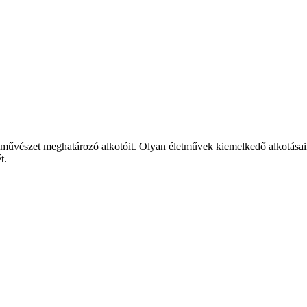
őművészet meghatározó alkotóit. Olyan életművek kiemelkedő alkotása
t.