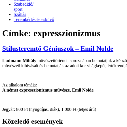
Szabadidő/
sport
Szállás
Terembérlés és esküvő
Címke:
expresszionizmus
Stílusteremtő Géniuszok – Emil Nolde
Ludmann Mihály
művészettörténeti sorozatában bemutatjuk a képz
művészeti kihívásait és bemutatják az adott kor világképét, értékrendjé
Az alkalom témája:
A német expresszionizmus művésze, Emil Nolde
Jegyár: 800 Ft (nyugdíjas, diák), 1.000 Ft (teljes árú)
Közeledő események