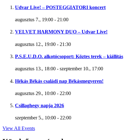
Udvar Live! – POSTEGGIATORI koncert
augusztus 7., 19:00
-
21:00
VELVET HARMONY DUO – Udvar Live!
augusztus 12., 19:00
-
21:30
P.S.E.U.D.O. alkotócsoport: Köztes terek – kiállítás
augusztus 13., 18:00
-
szeptember 10., 17:00
Hékás Békás családi nap Békásmegyeren!
augusztus 29., 10:00
-
22:00
Csillaghegy napja 2026
szeptember 5., 10:00
-
22:00
View All Events