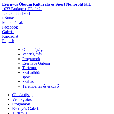
Esernyős Óbudai Kulturális és Sport Nonprofit Kft.
1033 Budapest, Fő tér 2.
+36 30 883 1953
Rólunk
Munkatársak
Facebook
Galéria
Kapcsolat
English
Óbuda újság
Vendéglátás
Programok
Esernyős Galéria
Turizmus
Szabadidő/
sport
Szállás
Terembérlés és esküvő
Óbuda újság
Vendéglátás
Programok
Esernyős Galéria
Turizmus