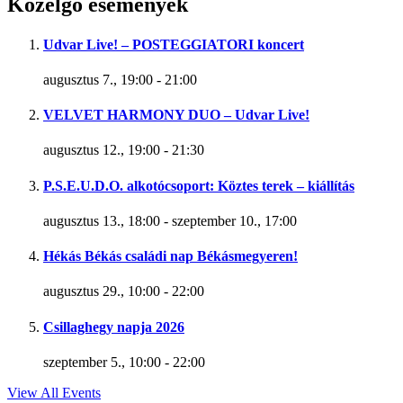
Közelgő események
Udvar Live! – POSTEGGIATORI koncert
augusztus 7., 19:00
-
21:00
VELVET HARMONY DUO – Udvar Live!
augusztus 12., 19:00
-
21:30
P.S.E.U.D.O. alkotócsoport: Köztes terek – kiállítás
augusztus 13., 18:00
-
szeptember 10., 17:00
Hékás Békás családi nap Békásmegyeren!
augusztus 29., 10:00
-
22:00
Csillaghegy napja 2026
szeptember 5., 10:00
-
22:00
View All Events