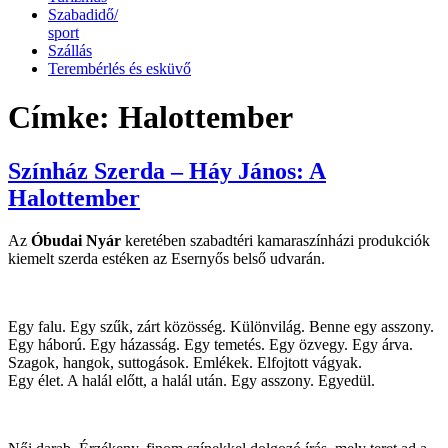
Szabadidő/
sport
Szállás
Terembérlés és esküvő
Címke:
Halottember
Színház Szerda – Háy János: A
Halottember
Az
Óbudai Nyár
keretében szabadtéri kamaraszínházi produkciók
kiemelt szerda estéken az Esernyős belső udvarán.
Egy falu. Egy szűk, zárt közösség. Különvilág. Benne egy asszony.
Egy háború. Egy házasság. Egy temetés. Egy özvegy. Egy árva.
Szagok, hangok, suttogások. Emlékek. Elfojtott vágyak.
Egy élet. A halál előtt, a halál után. Egy asszony. Egyedül.