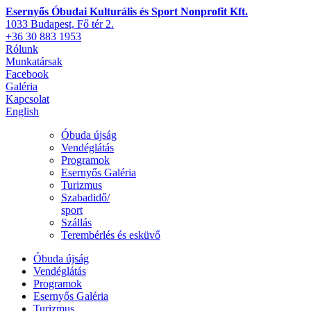
Esernyős Óbudai Kulturális és Sport Nonprofit Kft.
1033 Budapest, Fő tér 2.
+36 30 883 1953
Rólunk
Munkatársak
Facebook
Galéria
Kapcsolat
English
Óbuda újság
Vendéglátás
Programok
Esernyős Galéria
Turizmus
Szabadidő/
sport
Szállás
Terembérlés és esküvő
Óbuda újság
Vendéglátás
Programok
Esernyős Galéria
Turizmus