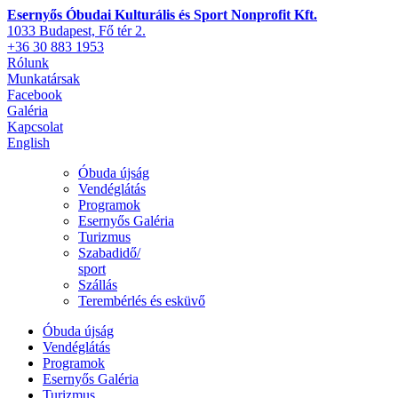
Esernyős Óbudai Kulturális és Sport Nonprofit Kft.
1033 Budapest, Fő tér 2.
+36 30 883 1953
Rólunk
Munkatársak
Facebook
Galéria
Kapcsolat
English
Óbuda újság
Vendéglátás
Programok
Esernyős Galéria
Turizmus
Szabadidő/
sport
Szállás
Terembérlés és esküvő
Óbuda újság
Vendéglátás
Programok
Esernyős Galéria
Turizmus