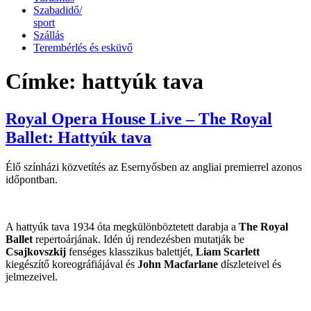
Szabadidő/
sport
Szállás
Terembérlés és esküvő
Címke:
hattyúk tava
Royal Opera House Live – The Royal
Ballet: Hattyúk tava
Élő színházi közvetítés az Esernyősben az angliai premierrel azonos
időpontban.
A hattyúk tava 1934 óta megkülönböztetett darabja a
The Royal
Ballet
repertoárjának. Idén új rendezésben mutatják be
Csajkovszkij
fenséges klasszikus balettjét,
Liam Scarlett
kiegészítő koreográfiájával és
John Macfarlane
díszleteivel és
jelmezeivel.