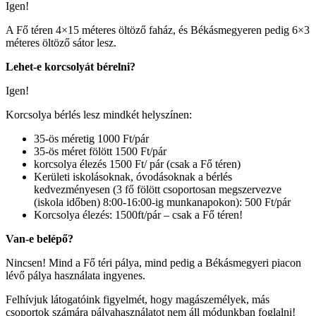
Igen!
A Fő téren 4×15 méteres öltöző faház, és Békásmegyeren pedig 6×3
méteres öltöző sátor lesz.
Lehet-e korcsolyát bérelni?
Igen!
Korcsolya bérlés lesz mindkét helyszínen:
35-ös méretig 1000 Ft/pár
35-ös méret fölött 1500 Ft/pár
korcsolya élezés 1500 Ft/ pár (csak a Fő téren)
Kerületi iskolásoknak, óvodásoknak a bérlés
kedvezményesen (3 fő fölött csoportosan megszervezve
(iskola időben) 8:00-16:00-ig munkanapokon): 500 Ft/pár
Korcsolya élezés: 1500ft/pár – csak a Fő téren!
Van-e belépő?
Nincsen! Mind a Fő téri pálya, mind pedig a Békásmegyeri piacon
lévő pálya használata ingyenes.
Felhívjuk látogatóink figyelmét, hogy magászemélyek, más
csoportok számára pályahasználatot nem áll módunkban foglalni!