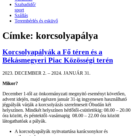
Szabadidő/
sport
Szállás
Terembérlés és esküvő
Címke:
korcsolyapálya
Korcsolyapályák a Fő téren és a
Békásmegyeri Piac Közösségi terén
DECEMBER 2. – 2024. JANUÁR 31.
Mikor?
December 1-től az önkormányzati megnyitó eseményt követően,
advent idején, majd egészen január 31-ig ingyenesen használható
jégpályák várják a korcsolyázás szerelmeseit Óbudán két
helyszínen. Mindkét helyszínen hétfőtől-csütörtökig: 08.00 – 20.00
óra között, és péntektől–vasárnapig 08.00 – 22.00 óra között
látogathatóak a pályák.
A korcsolyapályák nyitvatartása karácsonykor és