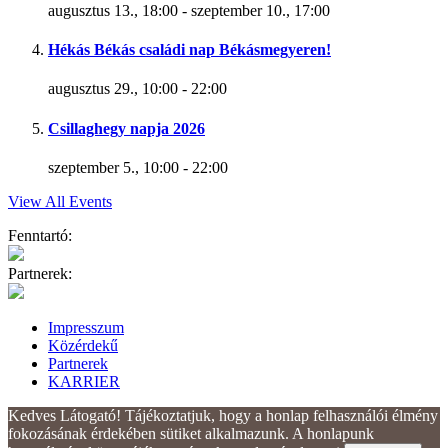
augusztus 13., 18:00
-
szeptember 10., 17:00
Hékás Békás családi nap Békásmegyeren!
augusztus 29., 10:00
-
22:00
Csillaghegy napja 2026
szeptember 5., 10:00
-
22:00
View All Events
Fenntartó:
Partnerek:
Impresszum
Közérdekű
Partnerek
KARRIER
Kedves Látogató! Tájékoztatjuk, hogy a honlap felhasználói élmény
fokozásának érdekében sütiket alkalmazunk. A honlapunk