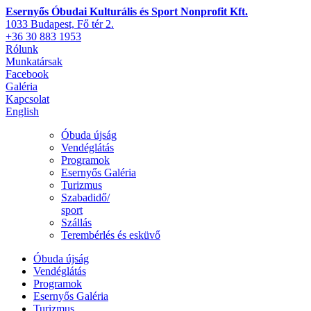
Esernyős Óbudai Kulturális és Sport Nonprofit Kft.
1033 Budapest, Fő tér 2.
+36 30 883 1953
Rólunk
Munkatársak
Facebook
Galéria
Kapcsolat
English
Óbuda újság
Vendéglátás
Programok
Esernyős Galéria
Turizmus
Szabadidő/
sport
Szállás
Terembérlés és esküvő
Óbuda újság
Vendéglátás
Programok
Esernyős Galéria
Turizmus