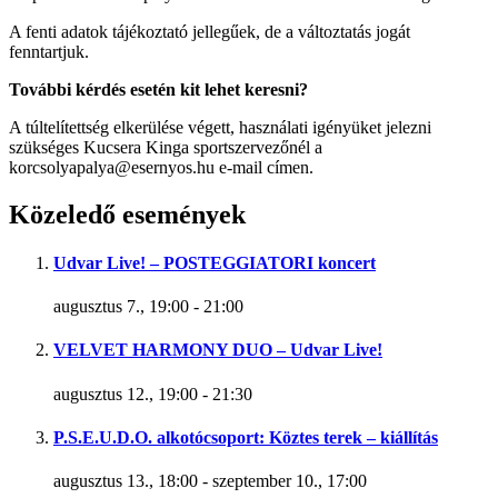
A fenti adatok tájékoztató jellegűek, de a változtatás jogát
fenntartjuk.
További kérdés esetén kit lehet keresni?
A túltelítettség elkerülése végett, használati igényüket jelezni
szükséges Kucsera Kinga sportszervezőnél a
korcsolyapalya@esernyos.hu e-mail címen.
Közeledő események
Udvar Live! – POSTEGGIATORI koncert
augusztus 7., 19:00
-
21:00
VELVET HARMONY DUO – Udvar Live!
augusztus 12., 19:00
-
21:30
P.S.E.U.D.O. alkotócsoport: Köztes terek – kiállítás
augusztus 13., 18:00
-
szeptember 10., 17:00