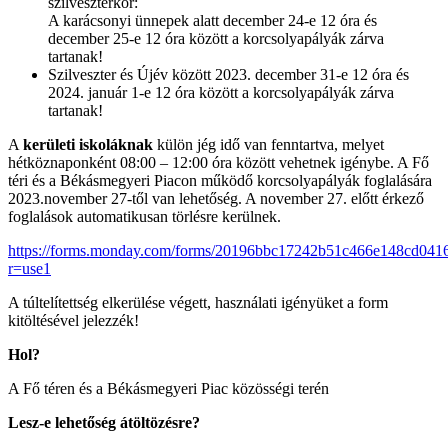
szilveszterkor:
A karácsonyi ünnepek alatt december 24-e 12 óra és
december 25-e 12 óra között a korcsolyapályák zárva
tartanak!
Szilveszter és Újév között 2023. december 31-e 12 óra és
2024. január 1-e 12 óra között a korcsolyapályák zárva
tartanak!
A
kerületi iskoláknak
külön jég idő van fenntartva, melyet
hétköznaponként 08:00 – 12:00 óra között vehetnek igénybe. A Fő
téri és a Békásmegyeri Piacon működő korcsolyapályák foglalására
2023.november 27-től van lehetőség. A november 27. előtt érkező
foglalások automatikusan törlésre kerülnek.
https://forms.monday.com/forms/20196bbc17242b51c466e148cd041
r=use1
A túltelítettség elkerülése végett, használati igényüket a form
kitöltésével jelezzék!
Hol?
A Fő téren és a Békásmegyeri Piac közösségi terén
Lesz-e lehetőség átöltözésre?