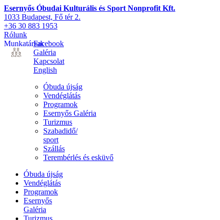
Esernyős Óbudai Kulturális és Sport Nonprofit Kft.
1033 Budapest, Fő tér 2.
+36 30 883 1953
Rólunk
Munkatársak
Facebook
Galéria
Kapcsolat
English
Óbuda újság
Vendéglátás
Programok
Esernyős Galéria
Turizmus
Szabadidő/
sport
Szállás
Terembérlés és esküvő
Óbuda újság
Vendéglátás
Programok
Esernyős
Galéria
Turizmus