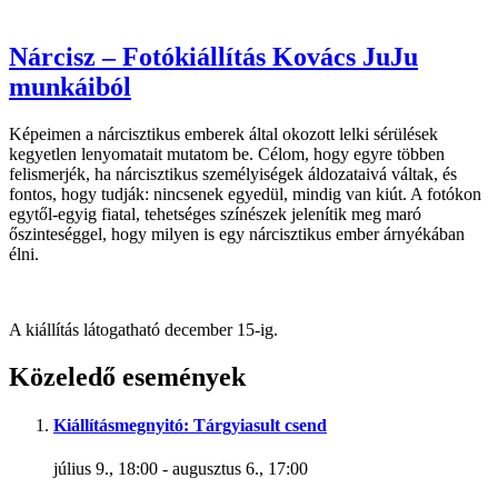
Nárcisz – Fotókiállítás Kovács JuJu
munkáiból
Képeimen a nárcisztikus emberek által okozott lelki sérülések
kegyetlen lenyomatait mutatom be. Célom, hogy egyre többen
felismerjék, ha nárcisztikus személyiségek áldozataivá váltak, és
fontos, hogy tudják: nincsenek egyedül, mindig van kiút. A fotókon
egytől-egyig fiatal, tehetséges színészek jelenítik meg maró
őszinteséggel, hogy milyen is egy nárcisztikus ember árnyékában
élni.
A kiállítás látogatható december 15-ig.
Közeledő események
Kiállításmegnyitó: Tárgyiasult csend
július 9., 18:00
-
augusztus 6., 17:00