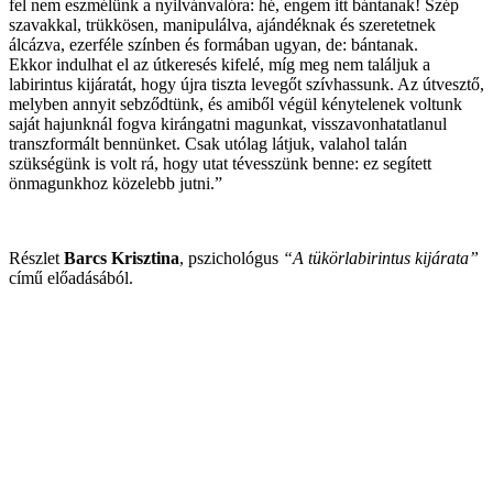
fel nem eszmélünk a nyilvánvalóra: hé, engem itt bántanak! Szép
szavakkal, trükkösen, manipulálva, ajándéknak és szeretetnek
álcázva, ezerféle színben és formában ugyan, de: bántanak.
Ekkor indulhat el az útkeresés kifelé, míg meg nem találjuk a
labirintus kijáratát, hogy újra tiszta levegőt szívhassunk. Az útvesztő,
melyben annyit sebződtünk, és amiből végül kénytelenek voltunk
saját hajunknál fogva kirángatni magunkat, visszavonhatatlanul
transzformált bennünket. Csak utólag látjuk, valahol talán
szükségünk is volt rá, hogy utat tévesszünk benne: ez segített
önmagunkhoz közelebb jutni.”
Részlet
Barcs Krisztina
, pszichológus
“A tükörlabirintus kijárata”
című előadásából.