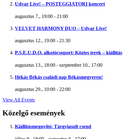
Udvar Live! – POSTEGGIATORI koncert
augusztus 7., 19:00
-
21:00
VELVET HARMONY DUO – Udvar Live!
augusztus 12., 19:00
-
21:30
P.S.E.U.D.O. alkotócsoport: Köztes terek – kiállítás
augusztus 13., 18:00
-
szeptember 10., 17:00
Hékás Békás családi nap Békásmegyeren!
augusztus 29., 10:00
-
22:00
View All Events
Közelgő események
Kiállításmegnyitó: Tárgyiasult csend
július 9., 18:00
-
augusztus 6., 17:00