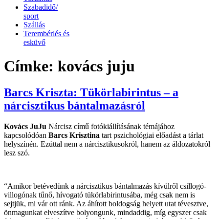
Szabadidő/
sport
Szállás
Terembérlés és
esküvő
Címke:
kovács juju
Barcs Kriszta: Tükörlabirintus – a
nárcisztikus bántalmazásról
Kovács JuJu
Nárcisz című fotókiállításának témájához
kapcsolódóan
Barcs Krisztina
tart pszichológiai előadást a tárlat
helyszínén. Ezúttal nem a nárcisztikusokról, hanem az áldozatokról
lesz szó.
“Amikor betévedünk a nárcisztikus bántalmazás kívülről csillogó-
villogónak tűnő, hívogató tükörlabirintusába, még csak nem is
sejtjük, mi vár ott ránk. Az áhított boldogság helyett utat tévesztve,
önmagunkat elveszítve bolyongunk, mindaddig, míg egyszer csak