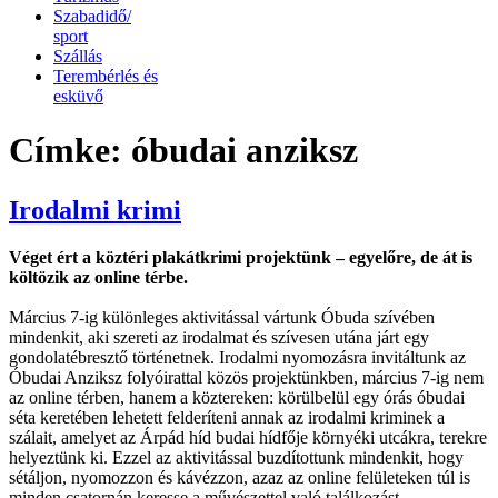
Szabadidő/
sport
Szállás
Terembérlés és
esküvő
Címke:
óbudai anziksz
Irodalmi krimi
Véget ért a köztéri plakátkrimi projektünk – egyelőre, de át is
költözik az online térbe.
Március 7-ig különleges aktivitással vártunk Óbuda szívében
mindenkit, aki szereti az irodalmat és szívesen utána járt egy
gondolatébresztő történetnek. Irodalmi nyomozásra invitáltunk az
Óbudai Anziksz folyóirattal közös projektünkben, március 7-ig nem
az online térben, hanem a köztereken: körülbelül egy órás óbudai
séta keretében lehetett felderíteni annak az irodalmi kriminek a
szálait, amelyet az Árpád híd budai hídfője környéki utcákra, terekre
helyeztünk ki. Ezzel az aktivitással buzdítottunk mindenkit, hogy
sétáljon, nyomozzon és kávézzon, azaz az online felületeken túl is
minden csatornán keresse a művészettel való találkozást.