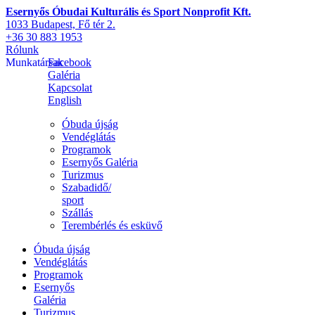
Esernyős Óbudai Kulturális és Sport Nonprofit Kft.
1033 Budapest, Fő tér 2.
+36 30 883 1953
Rólunk
Munkatársak
Facebook
Galéria
Kapcsolat
English
Óbuda újság
Vendéglátás
Programok
Esernyős Galéria
Turizmus
Szabadidő/
sport
Szállás
Terembérlés és esküvő
Óbuda újság
Vendéglátás
Programok
Esernyős
Galéria
Turizmus