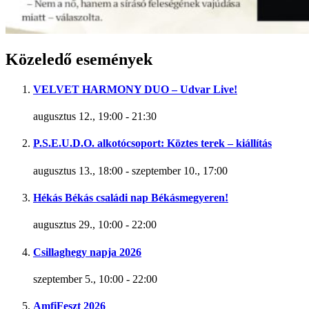
Közeledő események
VELVET HARMONY DUO – Udvar Live!
augusztus 12., 19:00
-
21:30
P.S.E.U.D.O. alkotócsoport: Köztes terek – kiállítás
augusztus 13., 18:00
-
szeptember 10., 17:00
Hékás Békás családi nap Békásmegyeren!
augusztus 29., 10:00
-
22:00
Csillaghegy napja 2026
szeptember 5., 10:00
-
22:00
AmfiFeszt 2026