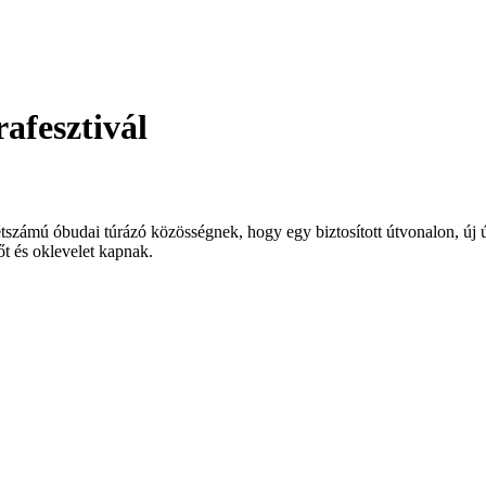
afesztivál
étszámú óbudai túrázó közösségnek, hogy egy biztosított útvonalon, új 
őt és oklevelet kapnak.