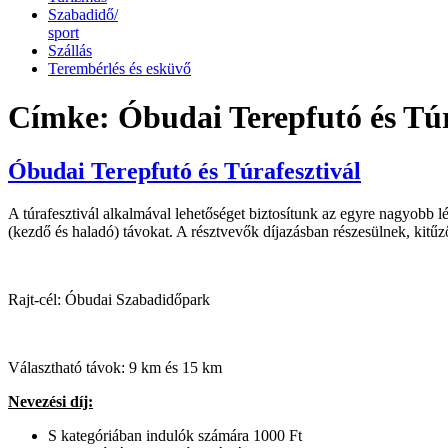
Szabadidő/
sport
Szállás
Terembérlés és esküvő
Címke:
Óbudai Terepfutó és Túr
Óbudai Terepfutó és Túrafesztivál
A túrafesztivál alkalmával lehetőséget biztosítunk az egyre nagyobb l
(kezdő és haladó) távokat. A résztvevők díjazásban részesülnek, kitűz
Rajt-cél: Óbudai Szabadidőpark
Választható távok: 9 km és 15 km
Nevezési díj:
S kategóriában indulók számára 1000 Ft