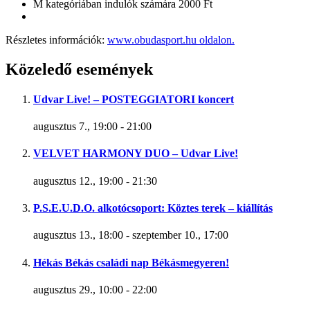
M kategóriában indulók számára 2000 Ft
Részletes információk:
www.obudasport.hu oldalon.
Közeledő események
Udvar Live! – POSTEGGIATORI koncert
augusztus 7., 19:00
-
21:00
VELVET HARMONY DUO – Udvar Live!
augusztus 12., 19:00
-
21:30
P.S.E.U.D.O. alkotócsoport: Köztes terek – kiállítás
augusztus 13., 18:00
-
szeptember 10., 17:00
Hékás Békás családi nap Békásmegyeren!
augusztus 29., 10:00
-
22:00