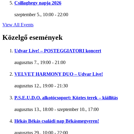
Csillaghegy napja 2026
szeptember 5., 10:00
-
22:00
View All Events
Közelgő események
Udvar Live! – POSTEGGIATORI koncert
augusztus 7., 19:00
-
21:00
VELVET HARMONY DUO – Udvar Live!
augusztus 12., 19:00
-
21:30
P.S.E.U.D.O. alkotócsoport: Köztes terek – kiállítás
augusztus 13., 18:00
-
szeptember 10., 17:00
Hékás Békás családi nap Békásmegyeren!
augusztus 29., 10:00
-
22:00