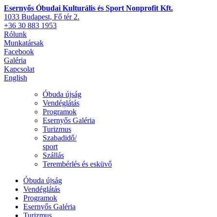
Esernyős Óbudai Kulturális és Sport Nonprofit Kft.
1033 Budapest, Fő tér 2.
+36 30 883 1953
Rólunk
Munkatársak
Facebook
Galéria
Kapcsolat
English
Óbuda újság
Vendéglátás
Programok
Esernyős Galéria
Turizmus
Szabadidő/
sport
Szállás
Terembérlés és esküvő
Óbuda újság
Vendéglátás
Programok
Esernyős Galéria
Turizmus