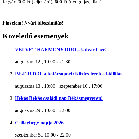
Jegyár: 900 Ft (teljes árú), 600 Ft (nyugdíjas, diák)
Figyelem! Nyári időszámítás!
Közeledő események
VELVET HARMONY DUO – Udvar Live!
augusztus 12., 19:00
-
21:30
P.S.E.U.D.O. alkotócsoport: Köztes terek – kiállítás
augusztus 13., 18:00
-
szeptember 10., 17:00
Hékás Békás családi nap Békásmegyeren!
augusztus 29., 10:00
-
22:00
Csillaghegy napja 2026
szeptember 5., 10:00
-
22:00