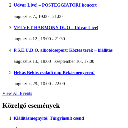
Udvar Live! – POSTEGGIATORI koncert
augusztus 7., 19:00
-
21:00
VELVET HARMONY DUO – Udvar Live!
augusztus 12., 19:00
-
21:30
P.S.E.U.D.O. alkotócsoport: Köztes terek – kiállítás
augusztus 13., 18:00
-
szeptember 10., 17:00
Hékás Békás családi nap Békásmegyeren!
augusztus 29., 10:00
-
22:00
View All Events
Közelgő események
Kiállításmegnyitó: Tárgyiasult csend