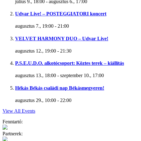
július 9., 18:00
-
augusztus 6., 17:00
Udvar Live! – POSTEGGIATORI koncert
augusztus 7., 19:00
-
21:00
VELVET HARMONY DUO – Udvar Live!
augusztus 12., 19:00
-
21:30
P.S.E.U.D.O. alkotócsoport: Köztes terek – kiállítás
augusztus 13., 18:00
-
szeptember 10., 17:00
Hékás Békás családi nap Békásmegyeren!
augusztus 29., 10:00
-
22:00
View All Events
Fenntartó:
Partnerek: