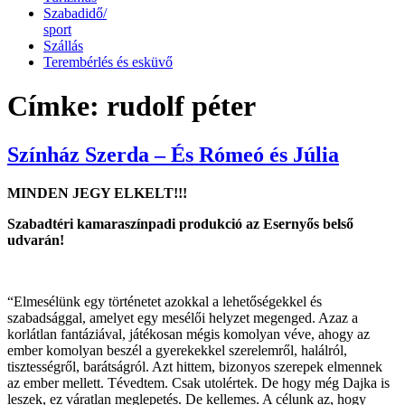
Szabadidő/
sport
Szállás
Terembérlés és esküvő
Címke:
rudolf péter
Színház Szerda – És Rómeó és Júlia
MINDEN JEGY ELKELT!!!
Szabadtéri kamaraszínpadi produkció az Esernyős belső
udvarán!
“Elmesélünk egy történetet azokkal a lehetőségekkel és
szabadsággal, amelyet egy mesélői helyzet megenged. Azaz a
korlátlan fantáziával, játékosan mégis komolyan véve, ahogy az
ember komolyan beszél a gyerekekkel szerelemről, halálról,
tisztességről, barátságról. Azt hittem, bizonyos szerepek elmennek
az ember mellett. Tévedtem. Csak utolértek. De hogy még Dajka is
leszek, ez váratlan meglepetés. De kellemes. A célunk az, hogy