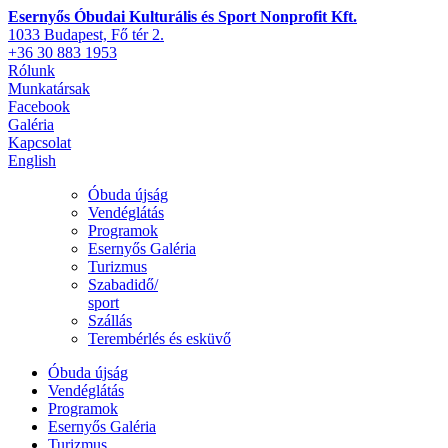
Esernyős Óbudai Kulturális és Sport Nonprofit Kft.
1033 Budapest, Fő tér 2.
+36 30 883 1953
Rólunk
Munkatársak
Facebook
Galéria
Kapcsolat
English
Óbuda újság
Vendéglátás
Programok
Esernyős Galéria
Turizmus
Szabadidő/
sport
Szállás
Terembérlés és esküvő
Óbuda újság
Vendéglátás
Programok
Esernyős Galéria
Turizmus