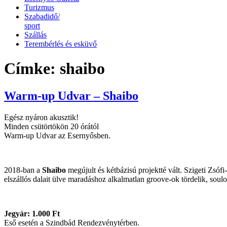
Turizmus
Szabadidő/
sport
Szállás
Terembérlés és esküvő
Címke:
shaibo
Warm-up Udvar – Shaibo
Egész nyáron akusztik!
Minden csütörtökön 20 órától
Warm-up Udvar az Esernyősben.
2018-ban a
Shaibo
megújult és kétbázisú projektté vált. Szigeti Zsóf
elszállós dalait ülve maradáshoz alkalmatlan groove-ok tördelik, soulo
Jegyár: 1.000 Ft
Eső esetén a Szindbád Rendezvénytérben.