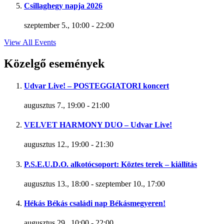
Csillaghegy napja 2026
szeptember 5., 10:00
-
22:00
View All Events
Közelgő események
Udvar Live! – POSTEGGIATORI koncert
augusztus 7., 19:00
-
21:00
VELVET HARMONY DUO – Udvar Live!
augusztus 12., 19:00
-
21:30
P.S.E.U.D.O. alkotócsoport: Köztes terek – kiállítás
augusztus 13., 18:00
-
szeptember 10., 17:00
Hékás Békás családi nap Békásmegyeren!
augusztus 29., 10:00
-
22:00