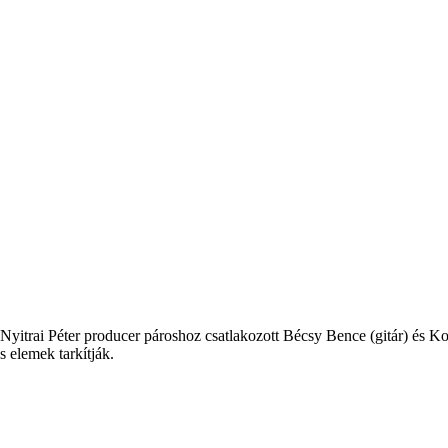
i-Nyitrai Péter producer pároshoz csatlakozott Bécsy Bence (gitár) és K
s elemek tarkítják.