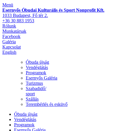
Menü
Esernyős Óbudai Kulturális és Sport Nonprofit Kft.
1033 Budapest, Fő tér 2.
+36 30 883 1953
Rólunk
Munkatársak
Facebook
Galéria
Kapcsolat
English
Óbuda újság
Vendéglátás
Programok
Esernyős Galéria
Turizmus
Szabadidő/
sport
Szállás
Terembérlés és esküvő
Óbuda újság
Vendéglátás
Programok
Esernyős Galéria