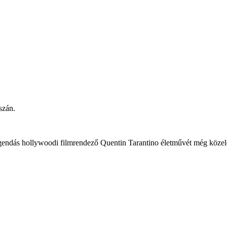
szán.
legendás hollywoodi filmrendező Quentin Tarantino életművét még közel