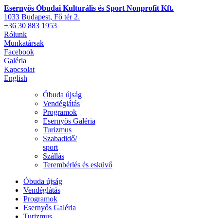
Esernyős Óbudai Kulturális és Sport Nonprofit Kft.
1033 Budapest, Fő tér 2.
+36 30 883 1953
Rólunk
Munkatársak
Facebook
Galéria
Kapcsolat
English
Óbuda újság
Vendéglátás
Programok
Esernyős Galéria
Turizmus
Szabadidő/
sport
Szállás
Terembérlés és esküvő
Óbuda újság
Vendéglátás
Programok
Esernyős Galéria
Turizmus