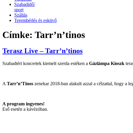
Szabadidő/
sport
Szállás
Terembérlés és esküvő
Címke:
Tarr’n’tinos
Terasz Live – Tarr’n’tinos
Szabadtéri koncertek kiemelt szerda estéken a
Gázlámpa Kioszk
tera
A
Tarr’n’Tinos
zenekar 2018-ban alakult azzal a célzattal, hogy a 
A program ingyenes!
Eső esetén a kávézóban.