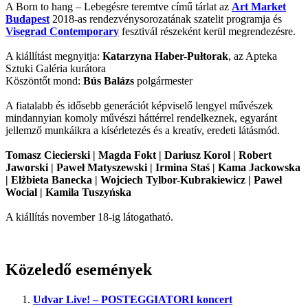
A Born to hang – Lebegésre teremtve című tárlat az
Art Market
Budapest
2018-as rendezvénysorozatának szatelit programja és
Visegrad Contemporary
fesztivál részeként kerül megrendezésre.
A kiállítást megnyitja:
Katarzyna Haber-Pułtorak
, az Apteka
Sztuki Galéria kurátora
Köszöntőt mond:
Bús Balázs
polgármester
A fiatalabb és idősebb generációt képviselő lengyel művészek
mindannyian komoly művészi háttérrel rendelkeznek, egyaránt
jellemző munkáikra a kísérletezés és a kreatív, eredeti látásmód.
Tomasz Ciecierski | Magda Fokt | Dariusz Korol | Robert
Jaworski | Paweł Matyszewski | Irmina Staś | Kama Jackowska
| Elżbieta Banecka | Wojciech Tylbor-Kubrakiewicz | Paweł
Wocial | Kamila Tuszyńska
A kiállítás november 18-ig látogatható.
Közeledő események
Udvar Live! – POSTEGGIATORI koncert