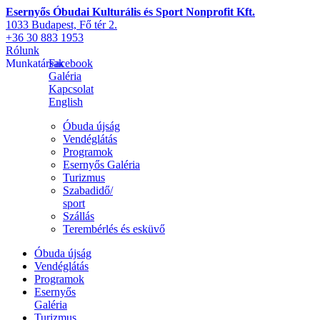
Esernyős Óbudai Kulturális és Sport Nonprofit Kft.
1033 Budapest, Fő tér 2.
+36 30 883 1953
Rólunk
Munkatársak
Facebook
Galéria
Kapcsolat
English
Óbuda újság
Vendéglátás
Programok
Esernyős Galéria
Turizmus
Szabadidő/
sport
Szállás
Terembérlés és esküvő
Óbuda újság
Vendéglátás
Programok
Esernyős
Galéria
Turizmus