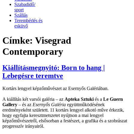
Szabadidő/
sport
Szállás
Terembérlés és
esküvő
Címke:
Visegrad
Contemporary
Kiállításmegnyitó: Born to hang |
Lebegésre teremtve
Kortárs lengyel képzőművészet az Esernyős Galériában.
A kiállítás két varsói galéria – az
Apteka Sztuki
és a
Le Guern
Gallery
– és az
Esernyős Galéria
együttműködésének
eredményeként született. 11 kortárs lengyel alkotó műve érkezik,
hogy egyfajta keresztmetszetet nyújtson a mai lengyel
képzőművészetről, elsősorban a festészet, a grafika és a szobrászat
progresszív irányairól.