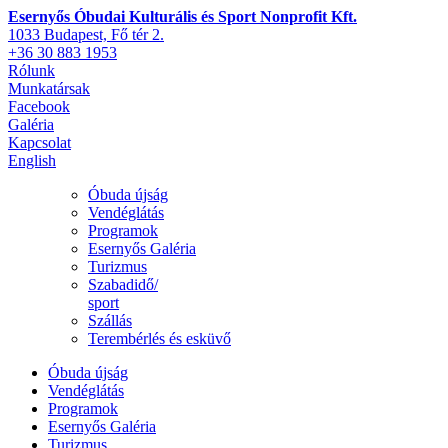
Esernyős Óbudai Kulturális és Sport Nonprofit Kft.
1033 Budapest, Fő tér 2.
+36 30 883 1953
Rólunk
Munkatársak
Facebook
Galéria
Kapcsolat
English
Óbuda újság
Vendéglátás
Programok
Esernyős Galéria
Turizmus
Szabadidő/
sport
Szállás
Terembérlés és esküvő
Óbuda újság
Vendéglátás
Programok
Esernyős Galéria
Turizmus