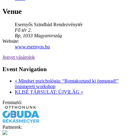
Venue
Esernyős Szindbád Rendezvénytér
Fő tér 2.
Bp
,
1033
Magyarország
Website:
www.esernyos.hu
Jegyet vásárolok
Event Navigation
«
Mindset pszichológia: “Bontakoztasd ki önmagad!”
önismereti workshop
KLISÉ TÁRSULAT: ÚJVILÁG
»
Fenntartó:
Partnerek: