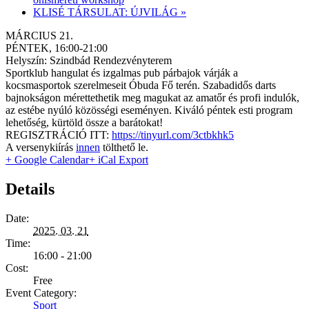
KLISÉ TÁRSULAT: ÚJVILÁG
»
MÁRCIUS 21.
PÉNTEK, 16:00-21:00
Helyszín: Szindbád Rendezvényterem
Sportklub hangulat és izgalmas pub párbajok várják a
kocsmasportok szerelmeseit Óbuda Fő terén. Szabadidős darts
bajnokságon mérettethetik meg magukat az amatőr és profi indulók,
az estébe nyúló közösségi eseményen. Kiváló péntek esti program
lehetőség, kürtöld össze a barátokat!
REGISZTRÁCIÓ ITT:
https://tinyurl.com/3ctbkhk5
A versenykiírás
innen
tölthető le.
+ Google Calendar
+ iCal Export
Details
Date:
2025. 03. 21
Time:
16:00 - 21:00
Cost:
Free
Event Category:
Sport