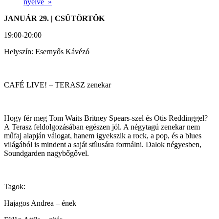
nyelve
»
JANUÁR 29. | CSÜTÖRTÖK
19:00-20:00
Helyszín: Esernyős Kávézó
CAFÉ LIVE! – TERASZ zenekar
Hogy fér meg Tom Waits Britney Spears-szel és Otis Reddinggel?
A Terasz feldolgozásában egészen jól. A négytagú zenekar nem
műfaj alapján válogat, hanem igyekszik a rock, a pop, és a blues
világából is mindent a saját stílusára formálni. Dalok négyesben,
Soundgarden nagybőgővel.
Tagok:
Hajagos Andrea – ének