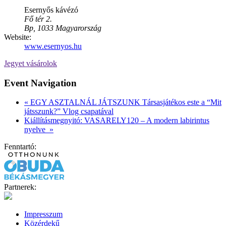
Esernyős kávézó
Fő tér 2.
Bp
,
1033
Magyarország
Website:
www.esernyos.hu
Jegyet vásárolok
Event Navigation
«
EGY ASZTALNÁL JÁTSZUNK Társasjátékos este a “Mit
játsszunk?” Vlog csapatával
Kiállításmegnyitó: VASARELY120 – A modern labirintus
nyelve
»
Fenntartó:
Partnerek:
Impresszum
Közérdekű