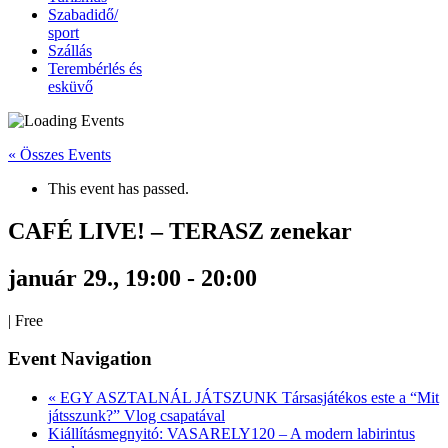
Szabadidő/
sport
Szállás
Terembérlés és
esküvő
« Összes Events
This event has passed.
CAFÉ LIVE! – TERASZ zenekar
január 29., 19:00
-
20:00
|
Free
Event Navigation
«
EGY ASZTALNÁL JÁTSZUNK Társasjátékos este a “Mit
játsszunk?” Vlog csapatával
Kiállításmegnyitó: VASARELY120 – A modern labirintus