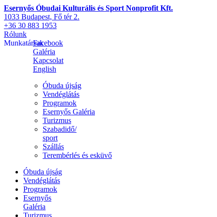
Esernyős Óbudai Kulturális és Sport Nonprofit Kft.
1033 Budapest, Fő tér 2.
+36 30 883 1953
Rólunk
Munkatársak
Facebook
Galéria
Kapcsolat
English
Óbuda újság
Vendéglátás
Programok
Esernyős Galéria
Turizmus
Szabadidő/
sport
Szállás
Terembérlés és esküvő
Óbuda újság
Vendéglátás
Programok
Esernyős
Galéria
Turizmus