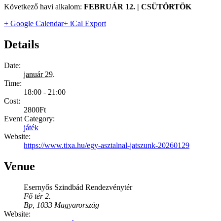
Következő havi alkalom:
FEBRUÁR 12. |
CSÜTÖRTÖK
+ Google Calendar
+ iCal Export
Details
Date:
január 29.
Time:
18:00 - 21:00
Cost:
2800Ft
Event Category:
játék
Website:
https://www.tixa.hu/egy-asztalnal-jatszunk-20260129
Venue
Esernyős Szindbád Rendezvénytér
Fő tér 2.
Bp
,
1033
Magyarország
Website: