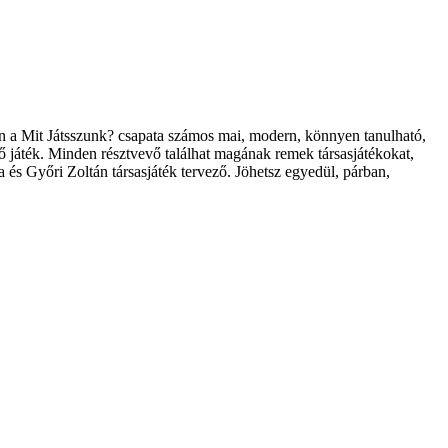
estén a Mit Játsszunk? csapata számos mai, modern, könnyen tanulható,
ő játék. Minden résztvevő találhat magának remek társasjátékokat,
 és Győri Zoltán társasjáték tervező. Jöhetsz egyedül, párban,