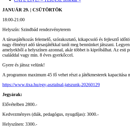
JANUÁR 29. |
CSÜTÖRTÖK
18:00-21:00
Helyszín: Szindbád rendezvényterem
A társasjátékozás felemelő, szórakoztató, kikapcsoló és fejlesztő időt
nagy élményt adó társasjátékkal tanít meg bennünket játszani. Legyen
amelyekből a helyszínen azonnal, akár többet is kipróbálhat. Az esti 
családdal vagy min. 8 éves gyerkőccel.
Gyere és játssz velünk!
A programon maximum 45 fő vehet részt a játékmesterek kapacitása mia
https://www.tixa.hu/egy-asztalnal-jatszunk-20260129
Jegyárak:
Elővételben 2800.-
Kedvezményes (diák, pedagógus, nyugdíjas): 3000.-
Helyszínen: 3300.-