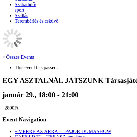
Szabadidő/
sport
Szállás
Terembérlés és esküvő
« Összes Events
This event has passed.
EGY ASZTALNÁL JÁTSZUNK Társasjátékos 
január 29., 18:00
-
21:00
|
2800Ft
Event Navigation
«
MERRE AZ ARRA? – PAJOR DUMASHOW
CAFÉ LIVE! – TERASZ zenekar
»