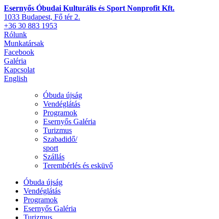
Esernyős Óbudai Kulturális és Sport Nonprofit Kft.
1033 Budapest, Fő tér 2.
+36 30 883 1953
Rólunk
Munkatársak
Facebook
Galéria
Kapcsolat
English
Óbuda újság
Vendéglátás
Programok
Esernyős Galéria
Turizmus
Szabadidő/
sport
Szállás
Terembérlés és esküvő
Óbuda újság
Vendéglátás
Programok
Esernyős Galéria
Turizmus