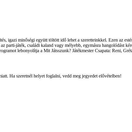
öltés, igazi minőségi együtt töltött idő lehet a szeretteinkkel. Ezen az 
 az parti-játék, családi kaland vagy mélyebb, egymásra hangolódást kér
programot lebonyolítja a Mit Játsszunk? Játékmester Csapata: Reni, Gréta
tt. Ha szeretnél helyet foglalni, vedd meg jegyedet elővételben!