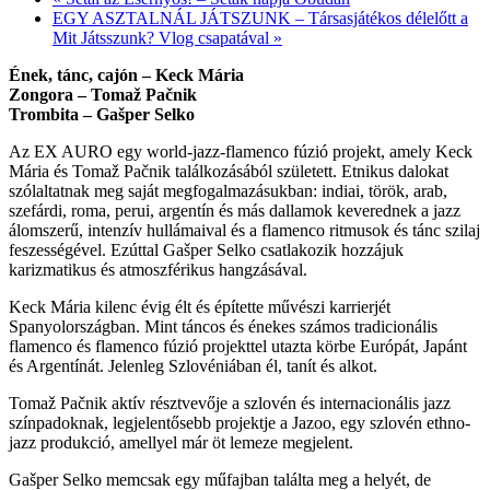
EGY ASZTALNÁL JÁTSZUNK – Társasjátékos délelőtt a
Mit Játsszunk? Vlog csapatával
»
Ének, tánc, cajón – Keck Mária
Zongora – Tomaž Pačnik
Trombita – Gašper Selko
Az EX AURO egy world-jazz-flamenco fúzió projekt, amely Keck
Mária és Tomaž Pačnik találkozásából született. Etnikus dalokat
szólaltatnak meg saját megfogalmazásukban: indiai, török, arab,
szefárdi, roma, perui, argentín és más dallamok keverednek a jazz
álomszerű, intenzív hullámaival és a flamenco ritmusok és tánc szilaj
feszességével. Ezúttal Gašper Selko csatlakozik hozzájuk
karizmatikus és atmoszférikus hangzásával.
Keck Mária kilenc évig élt és építette művészi karrierjét
Spanyolországban. Mint táncos és énekes számos tradicionális
flamenco és flamenco fúzió projekttel utazta körbe Európát, Japánt
és Argentínát. Jelenleg Szlovéniában él, tanít és alkot.
Tomaž Pačnik aktív résztvevője a szlovén és internacionális jazz
színpadoknak, legjelentősebb projektje a Jazoo, egy szlovén ethno-
jazz produkció, amellyel már öt lemeze megjelent.
Gašper Selko memcsak egy műfajban találta meg a helyét, de