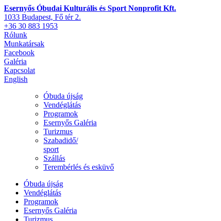
Esernyős Óbudai Kulturális és Sport Nonprofit Kft.
1033 Budapest, Fő tér 2.
+36 30 883 1953
Rólunk
Munkatársak
Facebook
Galéria
Kapcsolat
English
Óbuda újság
Vendéglátás
Programok
Esernyős Galéria
Turizmus
Szabadidő/
sport
Szállás
Terembérlés és esküvő
Óbuda újság
Vendéglátás
Programok
Esernyős Galéria
Turizmus