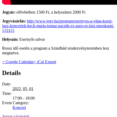
Jegyár:
elővételben 1500 Ft, a helyszínen 2000 Ft
Jegyvásárlás:
http://www.jegy.hu/program/esernyos-a-vilag-korul-
jazz-koncertek-keck-maria-tomaz-pacnik-ex-auro-es-luiz-murakami-
133115
Helyszín:
Esernyős udvar
Rossz idő esetén a program a Szindbád rendezvényteremben lesz
megtartva.
+ Google Calendar
+ iCal Export
Details
Date:
2022. 05. 01
Time:
17:00 - 18:00
Event Category:
Koncert
Jegyet vásárolok