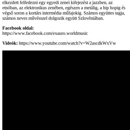
elkezdett felfedezni egy egyedi zenei kifejezést a jazzben, az
etnóban, az elektronikus zenében, egészen a metálig, a hip hopig és
végső soron a kortárs intermédia műfajokig. Számos együttes tagja,
számos neves művésszel dolgozik együtt Szlovéniában.
Facebook oldal:
https://www.facebook.com/exauro.worldmusic
Videók:
https://www.youtube.com/watch?v=W2ascdkWxVw