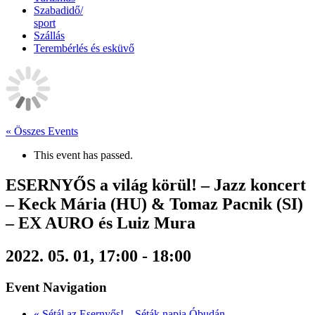
Szabadidő/
sport
Szállás
Terembérlés és esküvő
« Összes Events
This event has passed.
ESERNYŐS a világ körül! – Jazz koncert
– Keck Mária (HU) & Tomaz Pacnik (SI)
– EX AURO és Luiz Mura
2022. 05. 01, 17:00
-
18:00
Event Navigation
«
Sétál az Esernyős! – Séták napja Óbudán