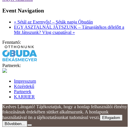
Event Navigation
«
Sétál az Esernyős! – Séták napja Óbudán
EGY ASZTALNÁL JÁTSZUNK – Társasjátékos délelőtt a
Mit Játsszunk? Vlog csapatával
»
Fenntartó:
Partnerek:
Impresszum
Közérdekű
Partnerek
KARRIER
Kedves Látogató! Tájékoztatjuk, hogy a honlap felhasználói élmény
fokozásának érdekében sütiket alkalmazunk. A honlapunk
használatával ön a tájékoztatásunkat tudomásul veszi.
Elfogadom
Bővebben...