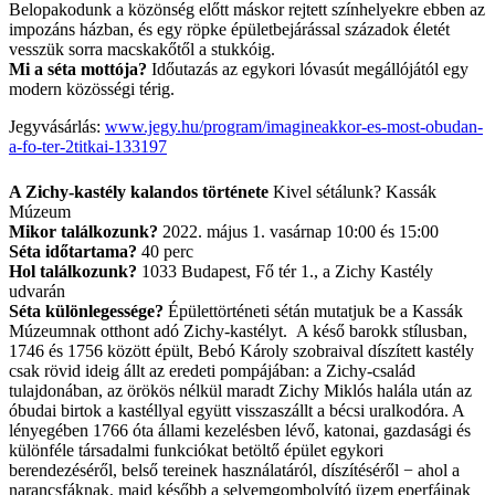
Belopakodunk a közönség előtt máskor rejtett színhelyekre ebben az
impozáns házban, és egy röpke épületbejárással századok életét
vesszük sorra macskakőtől a stukkóig.
Mi a séta mottója?
Időutazás az egykori lóvasút megállójától egy
modern közösségi térig.
Jegyvásárlás:
www.jegy.hu/program/imagineakkor-es-most-obudan-
a-fo-ter-2titkai-133197
A Zichy-kastély kalandos története
Kivel sétálunk? Kassák
Múzeum
Mikor találkozunk?
2022. május 1. vasárnap 10:00 és 15:00
Séta időtartama?
40 perc
Hol találkozunk?
1033 Budapest, Fő tér 1., a Zichy Kastély
udvarán
Séta különlegessége?
Épülettörténeti sétán mutatjuk be a Kassák
Múzeumnak otthont adó Zichy-kastélyt. A késő barokk stílusban,
1746 és 1756 között épült, Bebó Károly szobraival díszített kastély
csak rövid ideig állt az eredeti pompájában: a Zichy-család
tulajdonában, az örökös nélkül maradt Zichy Miklós halála után az
óbudai birtok a kastéllyal együtt visszaszállt a bécsi uralkodóra. A
lényegében 1766 óta állami kezelésben lévő, katonai, gazdasági és
különféle társadalmi funkciókat betöltő épület egykori
berendezéséről, belső tereinek használatáról, díszítéséről − ahol a
narancsfáknak, majd később a selyemgombolyító üzem eperfáinak