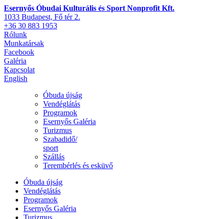
Esernyős Óbudai Kulturális és Sport Nonprofit Kft.
1033 Budapest, Fő tér 2.
+36 30 883 1953
Rólunk
Munkatársak
Facebook
Galéria
Kapcsolat
English
Óbuda újság
Vendéglátás
Programok
Esernyős Galéria
Turizmus
Szabadidő/
sport
Szállás
Terembérlés és esküvő
Óbuda újság
Vendéglátás
Programok
Esernyős Galéria
Turizmus