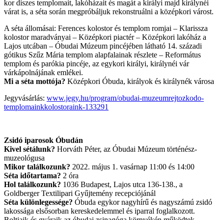
kor díszes templomait, lakóházait és magát a királyi majd királynéi
várat is, a séta során megpróbáljuk rekonstruálni a középkori várost.
A séta állomásai: Ferences kolostor és templom romjai – Klarissza
kolostor maradványai – Középkori piactér – Középkori lakóház a
Lajos utcában – Óbudai Múzeum pincéjében látható 14. századi
gótikus Szűz Mária templom alapfalainak részlete – Református
templom és parókia pincéje, az egykori királyi, királynéi vár
várkápolnájának emlékei.
Mi a séta mottója?
Középkori Óbuda, királyok és királynék városa
Jegyvásárlás:
www.jegy.hu/program/obudai-muzeumrejtozkodo-
templomainkkolostoraink-133291
Zsidó iparosok Óbudán
Kivel sétálunk?
Horváth Péter, az Óbudai Múzeum történész-
muzeológusa
Mikor találkozunk?
2022. május 1. vasárnap 11:00 és 14:00
Séta időtartama?
2 óra
Hol találkozunk?
1036 Budapest, Lajos utca 136-138., a
Goldberger Textilipari Gyűjtemény recepciójánál
Séta különlegessége?
Óbuda egykor nagyhírű és nagyszámú zsidó
lakossága elsősorban kereskedelemmel és iparral foglalkozott.
Boltjaik és gyáraik az óbudai zsinagóga környékén működtek,