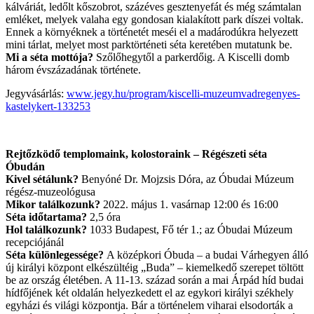
kálváriát, ledőlt kőszobrot, százéves gesztenyefát és még számtalan
emléket, melyek valaha egy gondosan kialakított park díszei voltak.
Ennek a környéknek a történetét meséi el a madárodúkra helyezett
mini tárlat, melyet most parktörténeti séta keretében mutatunk be.
Mi a séta mottója?
Szőlőhegytől a parkerdőig. A Kiscelli domb
három évszázadának története.
Jegyvásárlás:
www.jegy.hu/program/kiscelli-muzeumvadregenyes-
kastelykert-133253
Rejtőzködő templomaink, kolostoraink – Régészeti séta
Óbudán
Kivel sétálunk?
Benyóné Dr. Mojzsis Dóra, az Óbudai Múzeum
régész-muzeológusa
Mikor találkozunk?
2022. május 1. vasárnap 12:00 és 16:00
Séta időtartama?
2,5 óra
Hol találkozunk?
1033 Budapest, Fő tér 1.; az Óbudai Múzeum
recepciójánál
Séta különlegessége?
A középkori Óbuda – a budai Várhegyen álló
új királyi központ elkészültéig „Buda” – kiemelkedő szerepet töltött
be az ország életében. A 11-13. század során a mai Árpád híd budai
hídfőjének két oldalán helyezkedett el az egykori királyi székhely
egyházi és világi központja. Bár a történelem viharai elsodorták a