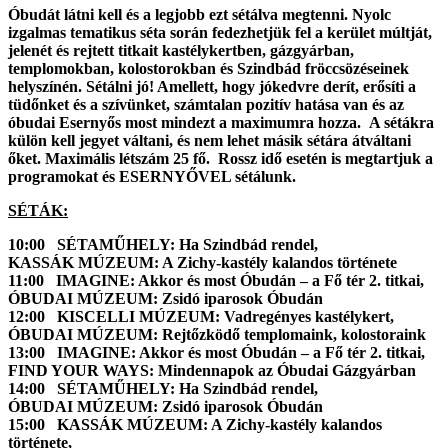
Óbudát látni kell és a legjobb ezt sétálva megtenni. Nyolc
izgalmas tematikus séta során fedezhetjük fel a kerület múltját,
jelenét és rejtett titkait kastélykertben, gázgyárban,
templomokban, kolostorokban és Szindbád fröccsözéseinek
helyszínén. Sétálni jó! Amellett, hogy jókedvre derít, erősíti a
tüdőnket és a szívünket, számtalan pozitív hatása van és az
óbudai Esernyős most mindezt a maximumra hozza. A sétákra
külön kell jegyet váltani, és nem lehet másik sétára átváltani
őket. Maximális létszám 25 fő. Rossz idő esetén is megtartjuk a
programokat és ESERNYŐVEL sétálunk.
SÉTÁK:
10:00 SÉTAMŰHELY: Ha Szindbád rendel,
KASSÁK MÚZEUM: A Zichy-kastély kalandos története
11:00
IMAGINE: Akkor és most Óbudán – a Fő tér 2. titkai,
ÓBUDAI MÚZEUM: Zsidó iparosok Óbudán
12:00 KISCELLI MÚZEUM: Vadregényes kastélykert,
ÓBUDAI MÚZEUM: Rejtőzködő templomaink, kolostoraink
13:00
IMAGINE: Akkor és most Óbudán – a Fő tér 2. titkai,
FIND YOUR WAYS: Mindennapok az Óbudai Gázgyárban
14:00 SÉTAMŰHELY: Ha Szindbád rendel,
ÓBUDAI MÚZEUM: Zsidó iparosok Óbudán
15:00 KASSÁK MÚZEUM: A Zichy-kastély kalandos
története,