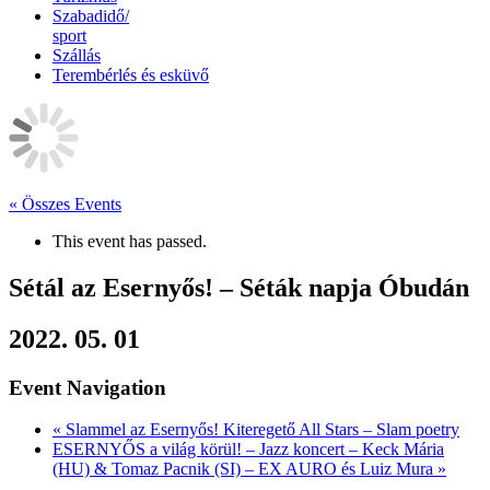
Szabadidő/
sport
Szállás
Terembérlés és esküvő
« Összes Events
This event has passed.
Sétál az Esernyős! – Séták napja Óbudán
2022. 05. 01
Event Navigation
«
Slammel az Esernyős! Kiteregető All Stars – Slam poetry
ESERNYŐS a világ körül! – Jazz koncert – Keck Mária
(HU) & Tomaz Pacnik (SI) – EX AURO és Luiz Mura
»