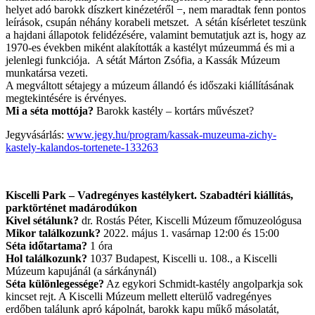
helyet adó barokk díszkert kinézetéről −, nem maradtak fenn pontos
leírások, csupán néhány korabeli metszet. A sétán kísérletet teszünk
a hajdani állapotok felidézésére, valamint bemutatjuk azt is, hogy az
1970-es években miként alakították a kastélyt múzeummá és mi a
jelenlegi funkciója. A sétát Márton Zsófia, a Kassák Múzeum
munkatársa vezeti.
A megváltott sétajegy a múzeum állandó és időszaki kiállításának
megtekintésére is érvényes.
Mi a séta mottója?
Barokk kastély – kortárs művészet?
Jegyvásárlás:
www.jegy.hu/program/kassak-muzeuma-zichy-
kastely-kalandos-tortenete-133263
Kiscelli Park – Vadregényes kastélykert. Szabadtéri kiállítás,
parktörténet madárodúkon
Kivel sétálunk?
dr. Rostás Péter, Kiscelli Múzeum főmuzeológusa
Mikor találkozunk?
2022. május 1. vasárnap 12:00 és 15:00
Séta időtartama?
1 óra
Hol találkozunk?
1037 Budapest, Kiscelli u. 108., a Kiscelli
Múzeum kapujánál (a sárkánynál)
Séta különlegessége?
Az egykori Schmidt-kastély angolparkja sok
kincset rejt. A Kiscelli Múzeum mellett elterülő vadregényes
erdőben találunk apró kápolnát, barokk kapu műkő másolatát,