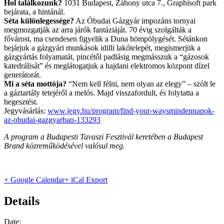
Hol találkozunk?
1031 Budapest, Záhony utca 7., Graphisoft park
bejárata, a hintánál.
Séta különlegessége?
Az Óbudai Gázgyár impozáns tornyai
megmozgatják az arra járók fantáziáját. 70 évig szolgálták a
fővárost, ma csendesen figyelik a Duna hömpölygését. Sétánkon
bejárjuk a gázgyári munkások idilli lakótelepét, megismerjük a
gázgyártás folyamatát, pincétől padlásig megmásszuk a “gázosok
katedrálisát” és meglátogatjuk a hajdani elektromos központ dízel
generátorát.
Mi a séta mottója?
“Nem kell félni, nem olyan az elegy” – szólt le
a gáztartály tetejéről a melós. Majd visszafordult, és folytatta a
hegesztést.
Jegyvásárlás:
www.jegy.hu/program/find-your-waysmindennapok-
az-obudai-gazgyarban-133293
A program a Budapesti Tavaszi Fesztivál keretében a Budapest
Brand közreműködésével valósul meg.
+ Google Calendar
+ iCal Export
Details
Date: