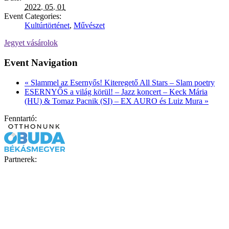
2022. 05. 01
Event Categories:
Kultúrtörténet
,
Művészet
Jegyet vásárolok
Event Navigation
«
Slammel az Esernyős! Kiteregető All Stars – Slam poetry
ESERNYŐS a világ körül! – Jazz koncert – Keck Mária
(HU) & Tomaz Pacnik (SI) – EX AURO és Luiz Mura
»
Fenntartó:
Partnerek: