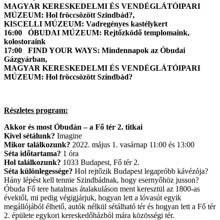
MAGYAR KERESKEDELMI ÉS VENDÉGLÁTÓIPARI
MÚZEUM: Hol fröccsözött Szindbád?,
KISCELLI MÚZEUM: Vadregényes kastélykert
16:00 ÓBUDAI MÚZEUM: Rejtőzködő templomaink,
kolostoraink
17:00 FIND YOUR WAYS: Mindennapok az Óbudai
Gázgyárban,
MAGYAR KERESKEDELMI ÉS VENDÉGLÁTÓIPARI
MÚZEUM: Hol fröccsözött Szindbád?
Részletes program:
Akkor és most Óbudán – a Fő tér 2. titkai
Kivel sétálunk?
Imagine
Mikor találkozunk?
2022. május 1. vasárnap 11:00 és 13:00
Séta időtartama?
1 óra
Hol találkozunk?
1033 Budapest, Fő tér 2.
Séta különlegessége?
Hol rejtőzik Budapest legapróbb kávézója?
Hány lépést kell tennie Szindbádnak, hogy esernyőhöz jusson?
Óbuda Fő tere hatalmas átalakuláson ment keresztül az 1800-as
évektől, mi pedig végigjárjuk, hogyan lett a lóvasút egyik
megállójából élhető, autók nélkül sétálható tér és hogyan lett a Fő tér
2. épülete egykori kereskedőházból mára közösségi tér.