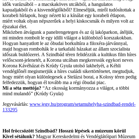
idők varázsából – a macskaköves utcákból, a hangulatos
kapualjakból és a kisvendéglőkből? Elmeséljük, miről tudósítottak a
korabeli hírlapok, hogy nézett ki a kínálat egy korabeli étlapon,
miért voltak olyan népszerűek a helyi kiskocsmák és milyen volt az
éjszakai élet.
Miközben átvágunk a panelrengetegen és az új lakóparkon, átéljük,
mi minden rombolt le egy idilli világot a különböző korszakokban.
Hogyan hanyatlott le az óbudai borkultúra a filoxéra-járvánnyal,
majd hogyan rombolták le a tarkafalú házakat az állam szocialista
időszak buldózerei. A Szindbád téren felidézzük a kultikus film híres
velőscsont-jelenetét, a Korona utcában megkeressük egykori neves
Korona Kávéházat és Krúdy Gyula utolsó lakhelyét, a Kéhli
vendéglőnél megismerjük a híres családi sikertörténetet, megtudjuk,
hogy miért olyan különlegesek a Stelázsi borai, a Kolosy téren pedig
felfedezzük, hogyan él tovább ma a régi óbudai piac.
Mi a séta mottója?
“Az okosság kormányozza a világot, a többi
mind mulandó” (Krúdy Gyula)
Jegyvásárlás:
www.jegy.hu/program/setamuhelyha-szindbad-rendel-
133295
Hol fröccsözött Szindbád? Hosszú lépések a múzeum körül
Kivel sétálunk?
Magyar Kereskedelmi és Vendéglátóipari Múzeum