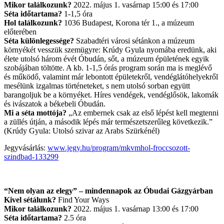
Mikor találkozunk?
2022. május 1. vasárnap 15:00 és 17:00
Séta időtartama?
1-1,5 óra
Hol találkozunk?
1036 Budapest, Korona tér 1., a múzeum
előterében
Séta különlegessége?
Szabadtéri városi sétánkon a múzeum
környékét vesszük szemügyre: Krúdy Gyula nyomába eredünk, aki
élete utolsó három évét Óbudán, sőt, a múzeum épületének egyik
szobájában töltötte. A kb. 1-1,5 órás program során ma is meglévő
és működő, valamint már lebontott épületekről, vendéglátóhelyekről
mesélünk izgalmas történeteket, s nem utolsó sorban együtt
barangoljuk be a környéket. Híres vendégek, vendéglősök, lakomák
és ivászatok a békebeli Óbudán.
Mi a séta mottója?
„Az embernek csak az első lépést kell megtenni
a züllés útján, a második lépés már természetszerűleg következik.”
(Krúdy Gyula: Utolsó szivar az Arabs Szürkénél)
Jegyvásárlás:
www.jegy.hu/program/mkvmhol-froccsozott-
szindbad-133299
“Nem olyan az elegy” – mindennapok az Óbudai Gázgyárban
Kivel sétálunk?
Find Your Ways
Mikor találkozunk?
2022. május 1. vasárnap 13:00 és 17:00
Séta időtartama?
2.5 óra