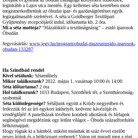
leginkább a Lajos utca mentén. Egy kellemes séta keretében most
megismerkedhetünk az óbudai ipar- és gazdaságtörténet egyik
legizgalmasabb szeletével. A séta a Goldberger Textilipari
Gyűjtemény recepciójáról indul, időtartama kb. 2 óra.
Mi a séta mottója?
“Házalóktól a textilmágnásig” – zsidó iparosok
Óbudán
Jegyvásárlás:
www.jegy.hu/program/obudai-muzeumzsido-iparosok-
obudan-133287
Ha Szindbád rendel
Kivel sétálunk:
Sétaműhely
Mikor találkozunk?
2022. május 1. vasárnap 10:00 és 14:00
Séta időtartama?
2 óra
Hol találkozunk?
1033 Budapest, Szentlélek tér, a Szentháromság-
szobornál
Séta különlegessége?
Sétáljunk együtt a Krúdy-negyedben és
fedezzük fel az író egykori lakhelyét, kedvenc kávézóját és
vendéglőjét! A panelházak tövében korabeli alkotások és hírlapok
segítségével megidézünk egy letűnt világot – Óbuda századfordulós
hétköznapjait.
Hogy rúgtak ki a hámból, miként mulattak itt száz évvel ezelőtt
neves íróink és a hétköznapi emberek? Vajon mi maradt meg a régi