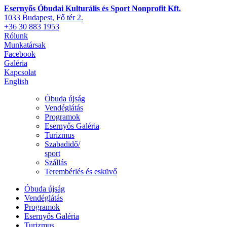
Esernyős Óbudai Kulturális és Sport Nonprofit Kft.
1033 Budapest, Fő tér 2.
+36 30 883 1953
Rólunk
Munkatársak
Facebook
Galéria
Kapcsolat
English
Óbuda újság
Vendéglátás
Programok
Esernyős Galéria
Turizmus
Szabadidő/
sport
Szállás
Terembérlés és esküvő
Óbuda újság
Vendéglátás
Programok
Esernyős Galéria
Turizmus