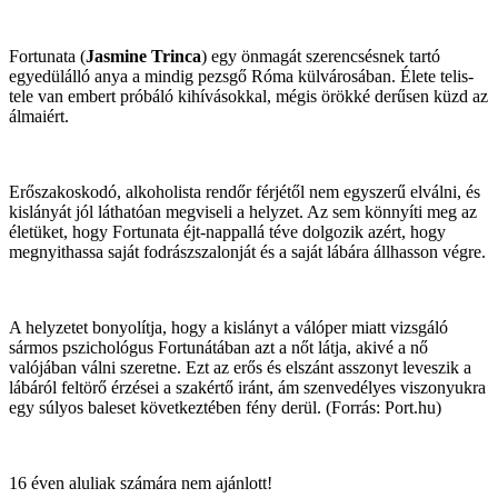
Fortunata (
Jasmine Trinca
) egy önmagát szerencsésnek tartó
egyedülálló anya a mindig pezsgő Róma külvárosában. Élete telis-
tele van embert próbáló kihívásokkal, mégis örökké derűsen küzd az
álmaiért.
Erőszakoskodó, alkoholista rendőr férjétől nem egyszerű elválni, és
kislányát jól láthatóan megviseli a helyzet. Az sem könnyíti meg az
életüket, hogy Fortunata éjt-nappallá téve dolgozik azért, hogy
megnyithassa saját fodrászszalonját és a saját lábára állhasson végre.
A helyzetet bonyolítja, hogy a kislányt a válóper miatt vizsgáló
sármos pszichológus Fortunátában azt a nőt látja, akivé a nő
valójában válni szeretne. Ezt az erős és elszánt asszonyt leveszik a
lábáról feltörő érzései a szakértő iránt, ám szenvedélyes viszonyukra
egy súlyos baleset következtében fény derül. (Forrás: Port.hu)
16 éven aluliak számára nem ajánlott!