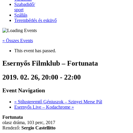
Szabadidő/
sport
Szállás
Terembérlés és esküvő
« Összes Events
This event has passed.
Esernyős Filmklub – Fortunata
2019. 02. 26, 20:00
-
22:00
Event Navigation
«
Stílusteremtő Géniuszok – Szinyei Merse Pál
Esernyős Live – Kodachrome
»
Fortunata
olasz dráma, 103 perc, 2017
Rendező:
Sergio Castellitto