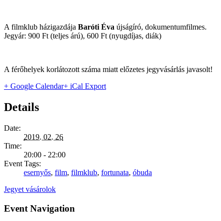
A filmklub házigazdája
Baróti Éva
újságíró, dokumentumfilmes.
Jegyár: 900 Ft (teljes árú), 600 Ft (nyugdíjas, diák)
A férőhelyek korlátozott száma miatt előzetes jegyvásárlás javasolt!
+ Google Calendar
+ iCal Export
Details
Date:
2019. 02. 26
Time:
20:00 - 22:00
Event Tags:
esernyős
,
film
,
filmklub
,
fortunata
,
óbuda
Jegyet vásárolok
Event Navigation