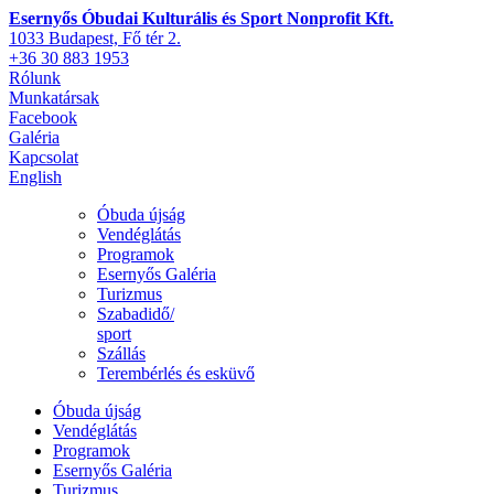
Esernyős Óbudai Kulturális és Sport Nonprofit Kft.
1033 Budapest, Fő tér 2.
+36 30 883 1953
Rólunk
Munkatársak
Facebook
Galéria
Kapcsolat
English
Óbuda újság
Vendéglátás
Programok
Esernyős Galéria
Turizmus
Szabadidő/
sport
Szállás
Terembérlés és esküvő
Óbuda újság
Vendéglátás
Programok
Esernyős Galéria
Turizmus