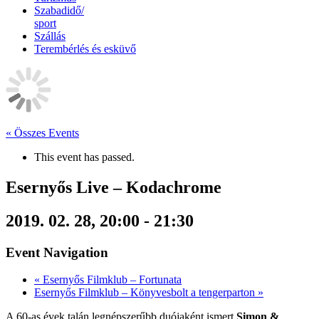
Szabadidő/
sport
Szállás
Terembérlés és esküvő
« Összes Events
This event has passed.
Esernyős Live – Kodachrome
2019. 02. 28, 20:00
-
21:30
Event Navigation
«
Esernyős Filmklub – Fortunata
Esernyős Filmklub – Könyvesbolt a tengerparton
»
A 60-as évek talán legnépszerűbb duójaként ismert
Simon &