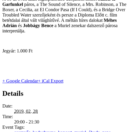
Garfunkel
páros, a The Sound of Silence, a Mrs. Robinson, a The
Boxer, a Cecilia, az El Condor Pasa (If I Could), és a Bridge Over
Troubled Water szerzőjeként és persze a Diploma Előtt c. film
betétdalai által vált világhírűvé. A méltán híres dalokat
Méhes
Adrián
és
Jobbágy Bence
a Muriel zenekar dalszerző párosa
interpretálja.
Jegyár: 1.000 Ft
+ Google Calendar
+ iCal Export
Details
Date:
2019. 02. 28
Time:
20:00 - 21:30
Event Tags: