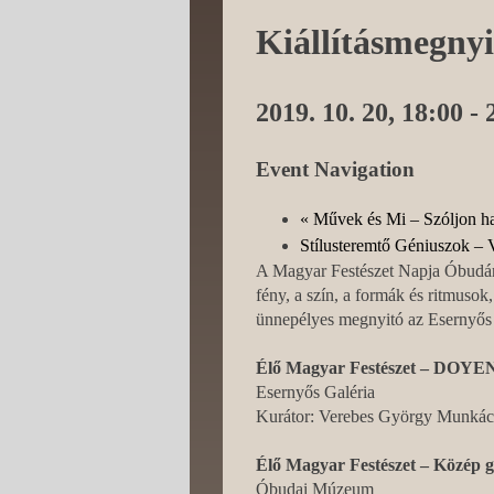
Kiállításmegnyi
2019. 10. 20, 18:00
-
Event Navigation
«
Művek és Mi – Szóljon han
Stílusteremtő Géniuszok –
A Magyar Festészet Napja Óbudán.
fény, a szín, a formák és ritmusok
ünnepélyes megnyitó az Esernyős
Élő Magyar Festészet – DOY
Esernyős Galéria
Kurátor: Verebes György Munkács
Élő Magyar Festészet – Közép g
Óbudai Múzeum