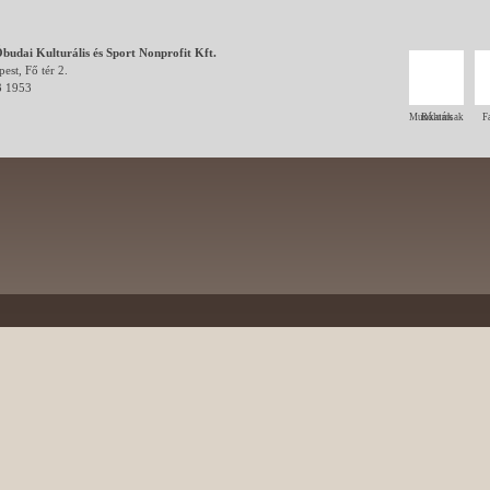
budai Kulturális és Sport Nonprofit Kft.
est, Fő tér 2.
3 1953
Munkatársak
Rólunk
F
esernyős
szabadidő
programok
turizmus
galéria
sport