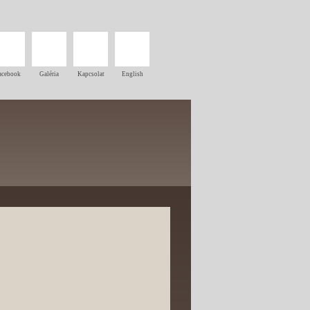
acebook
Galéria
Kapcsolat
English
/
terembérlés
szállás
és esküvő