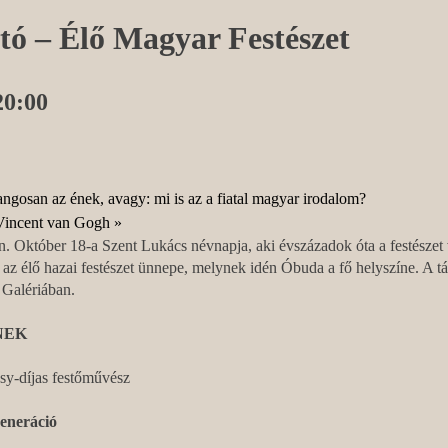
tó – Élő Magyar Festészet
20:00
gosan az ének, avagy: mi is az a fiatal magyar irodalom?
 Vincent van Gogh
»
 Október 18-a Szent Lukács névnapja, aki évszázadok óta a festészet v
, az élő hazai festészet ünnepe, melynek idén Óbuda a fő helyszíne. A tá
 Galériában.
ENEK
y-díjas festőművész
eneráció