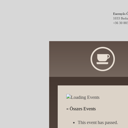
Esernyős Ó
1033 Budap
+36 30 88
óbuda
vendéglátás
újság
« Összes Events
This event has passed.