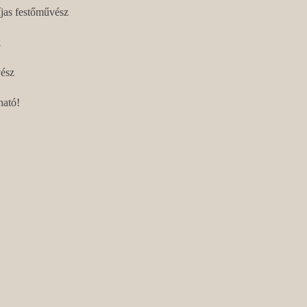
jas festőművész
k
vész
ható!