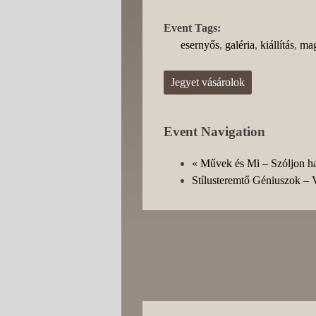
Event Tags:
esernyős
,
galéria
,
kiállítás
,
mag
Jegyet vásárolok
Event Navigation
«
Művek és Mi – Szóljon han
Stílusteremtő Géniuszok –