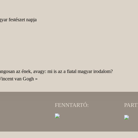
yar festészet napja
gosan az ének, avagy: mi is az a fiatal magyar irodalom?
 Vincent van Gogh
»
FENNTARTÓ:
PART