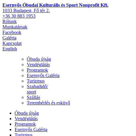
Esernyős Óbudai Kulturális és Sport Nonprofit Kft.
1033 Budapest, Fő tér 2.
+36 30 883 1953
Rólunk
Munkatársak
Facebook
Galéria
Kapcsolat
English
Óbuda újság
Vendéglátás
Programok
Esernyős Galéria
Turizmus
Szabadidő/
sport
Szállás
Terembérlés és esküvő
Óbuda újság
Vendéglátás
Programok
Esernyős Galéria
Turizmus