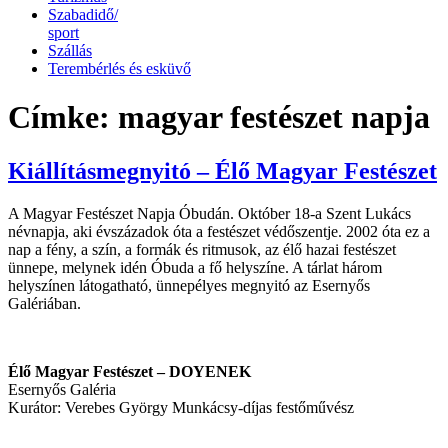
Szabadidő/
sport
Szállás
Terembérlés és esküvő
Címke:
magyar festészet napja
Kiállításmegnyitó – Élő Magyar Festészet
A Magyar Festészet Napja Óbudán. Október 18-a Szent Lukács
névnapja, aki évszázadok óta a festészet védőszentje. 2002 óta ez a
nap a fény, a szín, a formák és ritmusok, az élő hazai festészet
ünnepe, melynek idén Óbuda a fő helyszíne. A tárlat három
helyszínen látogatható, ünnepélyes megnyitó az Esernyős
Galériában.
Élő Magyar Festészet – DOYENEK
Esernyős Galéria
Kurátor: Verebes György Munkácsy-díjas festőművész