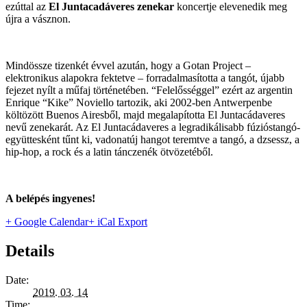
ezúttal az
El Juntacadáveres zenekar
koncertje elevenedik meg
újra a vásznon.
Mindössze tizenkét évvel azután, hogy a Gotan Project –
elektronikus alapokra fektetve – forradalmasította a tangót, újabb
fejezet nyílt a műfaj történetében. “Felelősséggel” ezért az argentin
Enrique “Kike” Noviello tartozik, aki 2002-ben Antwerpenbe
költözött Buenos Airesből, majd megalapította El Juntacádaveres
nevű zenekarát. Az El Juntacádaveres a legradikálisabb fúzióstangó-
együttesként tűnt ki, vadonatúj hangot teremtve a tangó, a dzsessz, a
hip-hop, a rock és a latin tánczenék ötvözetéből.
A belépés ingyenes!
+ Google Calendar
+ iCal Export
Details
Date:
2019. 03. 14
Time: