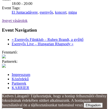
18:00 - 20:00
Event Tags:
El Juntacadávere
,
esernyős
,
koncert
,
müpa
Jegyet vásárolok
Event Navigation
«
Esernyős Filmklub – Ruben Brandt, a gyűjtő
Esernyős Live – Hungarian Rhapsody
»
Fenntartó:
Partnerek:
Impresszum
Közérdekű
Partnerek
KARRIER
Kedves Látogató! Tájékoztatjuk, hogy a honlap felhasználói élmény
fokozásának érdekében sütiket alkalmazunk. A honlapunk
használatával ön a tájékoztatásunkat tudomásul veszi.
Elfogadom