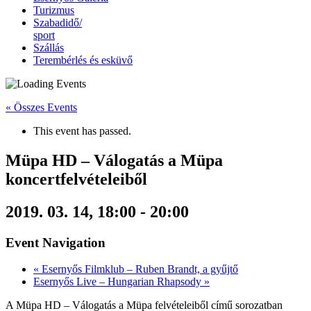
Turizmus
Szabadidő/
sport
Szállás
Terembérlés és esküvő
« Összes Events
This event has passed.
Müpa HD – Válogatás a Müpa
koncertfelvételeiből
2019. 03. 14, 18:00
-
20:00
Event Navigation
«
Esernyős Filmklub – Ruben Brandt, a gyűjtő
Esernyős Live – Hungarian Rhapsody
»
A Müpa HD – Válogatás a Müpa felvételeiből című sorozatban