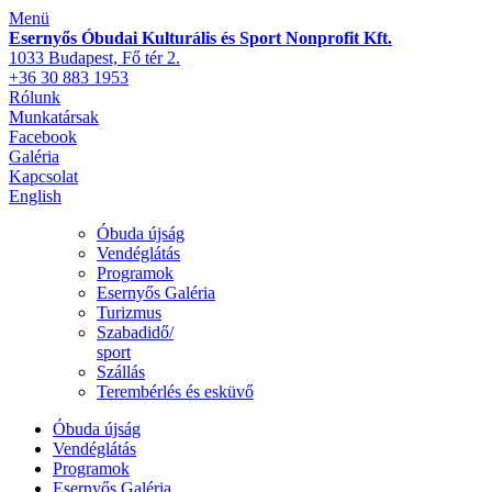
Menü
Esernyős Óbudai Kulturális és Sport Nonprofit Kft.
1033 Budapest, Fő tér 2.
+36 30 883 1953
Rólunk
Munkatársak
Facebook
Galéria
Kapcsolat
English
Óbuda újság
Vendéglátás
Programok
Esernyős Galéria
Turizmus
Szabadidő/
sport
Szállás
Terembérlés és esküvő
Óbuda újság
Vendéglátás
Programok
Esernyős Galéria