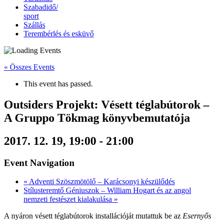
Szabadidő/
sport
Szállás
Terembérlés és esküvő
« Összes Events
This event has passed.
Outsiders Projekt: Vésett téglabútorok –
A Gruppo Tökmag könyvbemutatója
2017. 12. 19, 19:00
-
21:00
Event Navigation
«
Adventi Szöszmötölő – Karácsonyi készülődés
Stílusteremtő Géniuszok – William Hogart és az angol
nemzeti festészet kialakulása
»
A nyáron vésett téglabútorok installációját mutattuk be az
Esernyős