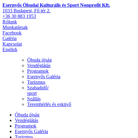
Esernyős Óbudai Kulturális és Sport Nonprofit Kft.
1033 Budapest, Fő tér 2.
+36 30 883 1953
Rólunk
Munkatársak
Facebook
Galéria
Kapcsolat
English
Óbuda újság
Vendéglátás
Programok
Esernyős Galéria
Turizmus
Szabadidő/
sport
Szállás
Terembérlés és esküvő
Óbuda újság
Vendéglátás
Programok
Esernyős Galéria
Turizmus