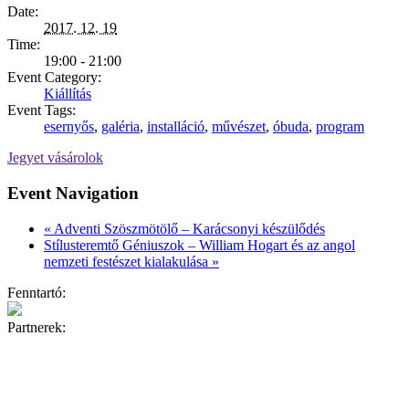
Date:
2017. 12. 19
Time:
19:00 - 21:00
Event Category:
Kiállítás
Event Tags:
esernyős
,
galéria
,
installáció
,
művészet
,
óbuda
,
program
Jegyet vásárolok
Event Navigation
«
Adventi Szöszmötölő – Karácsonyi készülődés
Stílusteremtő Géniuszok – William Hogart és az angol
nemzeti festészet kialakulása
»
Fenntartó:
Partnerek: