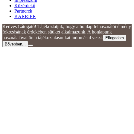
Impresszum
Közérdekű
Partnerek
KARRIER
Kedves Látogató! Tájékoztatjuk, hogy a honlap felhasználói élmény
fokozásának érdekében sütiket alkalmazunk. A honlapunk
használatával ön a tájékoztatásunkat tudomásul veszi.
Elfogadom
Bővebben...