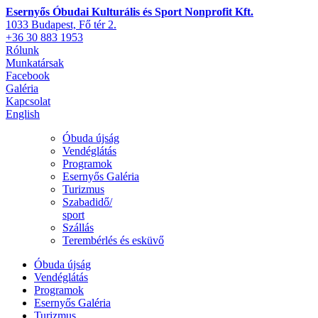
Esernyős Óbudai Kulturális és Sport Nonprofit Kft.
1033 Budapest, Fő tér 2.
+36 30 883 1953
Rólunk
Munkatársak
Facebook
Galéria
Kapcsolat
English
Óbuda újság
Vendéglátás
Programok
Esernyős Galéria
Turizmus
Szabadidő/
sport
Szállás
Terembérlés és esküvő
Óbuda újság
Vendéglátás
Programok
Esernyős Galéria
Turizmus