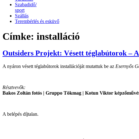
Szabadidő/
sport
Szállás
Terembérlés és esküvő
Címke:
installáció
Outsiders Projekt: Vésett téglabútorok 
A nyáron vésett téglabútorok installációját mutattuk be az
Esernyős G
Résztvevők:
Bakos Zoltán fotós | Gruppo Tökmag | Kotun Viktor képzőművé
A belépés díjtalan.