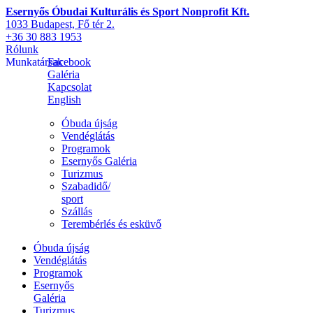
Esernyős Óbudai Kulturális és Sport Nonprofit Kft.
1033 Budapest, Fő tér 2.
+36 30 883 1953
Rólunk
Munkatársak
Facebook
Galéria
Kapcsolat
English
Óbuda újság
Vendéglátás
Programok
Esernyős Galéria
Turizmus
Szabadidő/
sport
Szállás
Terembérlés és esküvő
Óbuda újság
Vendéglátás
Programok
Esernyős
Galéria
Turizmus