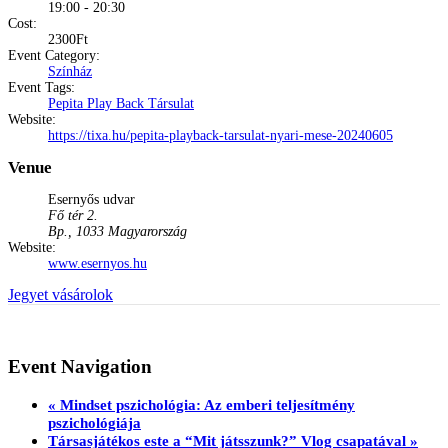
19:00 - 20:30
Cost:
2300Ft
Event Category:
Színház
Event Tags:
Pepita Play Back Társulat
Website:
https://tixa.hu/pepita-playback-tarsulat-nyari-mese-20240605
Venue
Esernyős udvar
Fő tér 2.
Bp.
,
1033
Magyarország
Website:
www.esernyos.hu
Jegyet vásárolok
Event Navigation
«
Mindset pszichológia: Az emberi teljesítmény
pszichológiája
Társasjátékos este a “Mit játsszunk?” Vlog csapatával
»