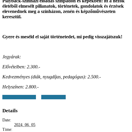
Playback-színházi előadás színpadon és képekben: itt a nézők
életéből elmesélt pillanatok, történetek, gondolatok és érzések
elevenednek meg a színházon, zenén és képzőművészeten
keresztül.
Gyere és meséld el saját történetedet, mi pedig visszajátszuk!
Jegyárak:
Elővételben: 2.300.-
Kedvezményes (diák, nyugdíjas, pedagógus): 2.500.-
Helyszínen: 2.800.-
+ Google Calendar
+ iCal Export
Details
Date:
2024. 06. 05
Time: