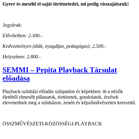
Gyere és meséld el saját történetedet, mi pedig visszajátszuk!
Jegyárak:
Elővételben: 2.300.-
Kedvezményes (diák, nyugdíjas, pedagógus): 2.500.-
Helyszínen: 2.800.-
SEMMI – Pepita Playback Társulat
előadása
Playback-színházi előadás színpadon és képekben: itt a nézők
életéből elmesélt pillanatok, történetek, gondolatok, érzések
elevenednek meg a színházon, zenén és képzőművészeten keresztül.
ÖSSZMŰVÉSZETI-KÖZÖSSÉGI-PLAYBACK