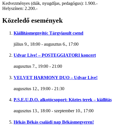
Kedvezményes (diák, nyugdíjas, pedagógus): 1.900.-
Helyszínen: 2.200.-
Közeledő események
Kiállításmegnyitó: Tárgyiasult csend
július 9., 18:00
-
augusztus 6., 17:00
Udvar Live! – POSTEGGIATORI koncert
augusztus 7., 19:00
-
21:00
VELVET HARMONY DUO – Udvar Live!
augusztus 12., 19:00
-
21:30
P.S.E.U.D.O. alkotócsoport: Köztes terek – kiállítás
augusztus 13., 18:00
-
szeptember 10., 17:00
Hékás Békás családi nap Békásmegyeren!