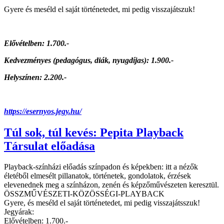
Gyere és meséld el saját történetedet, mi pedig visszajátszuk!
Elővételben: 1.700.-
Kedvezményes (pedagógus, diák, nyugdíjas): 1.900.-
Helyszínen: 2.200.-
https://esernyos.jegy.hu/
Túl sok, túl kevés: Pepita Playback
Társulat előadása
Playback-színházi előadás színpadon és képekben: itt a nézők
életéből elmesélt pillanatok, történetek, gondolatok, érzések
elevenednek meg a színházon, zenén és képzőművészeten keresztül.
ÖSSZMŰVÉSZETI-KÖZÖSSÉGI-PLAYBACK
Gyere, és meséld el saját történetedet, mi pedig visszajátsszuk!
Jegyárak:
Elővételben: 1.700.-