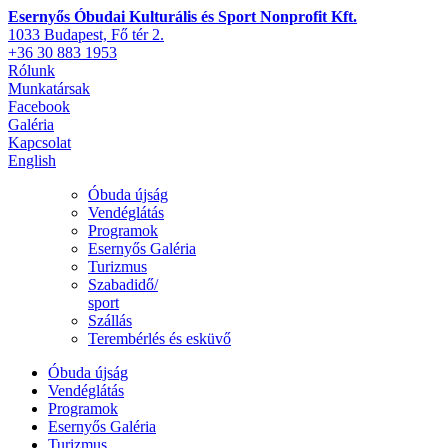
Esernyős Óbudai Kulturális és Sport Nonprofit Kft.
1033 Budapest, Fő tér 2.
+36 30 883 1953
Rólunk
Munkatársak
Facebook
Galéria
Kapcsolat
English
Óbuda újság
Vendéglátás
Programok
Esernyős Galéria
Turizmus
Szabadidő/
sport
Szállás
Terembérlés és esküvő
Óbuda újság
Vendéglátás
Programok
Esernyős Galéria
Turizmus