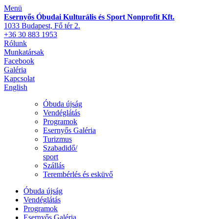
Menü
Esernyős Óbudai Kulturális és Sport Nonprofit Kft.
1033 Budapest, Fő tér 2.
+36 30 883 1953
Rólunk
Munkatársak
Facebook
Galéria
Kapcsolat
English
Óbuda újság
Vendéglátás
Programok
Esernyős Galéria
Turizmus
Szabadidő/
sport
Szállás
Terembérlés és esküvő
Óbuda újság
Vendéglátás
Programok
Esernyős Galéria