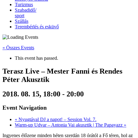
Turizmus
Szabadidő/
sport
Szállás
Terembérlés és esküvő
« Összes Events
This event has passed.
Terasz Live – Mester Fanni és Rendes
Péter Akusztik
2018. 08. 15, 18:00
-
20:00
Event Navigation
«
Nyugtával DJ a napot! – Session Vol. 7.
Warm-up Udvar – Antonia Vai akusztik | The Papayazz
»
Ingyenes élőzene minden héten szerdán 18 órától a Fő téren, hol az