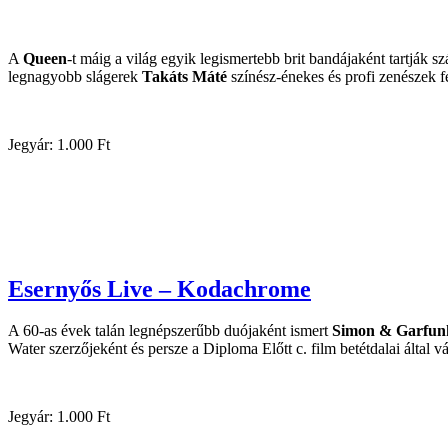
A
Queen
-t máig a világ egyik legismertebb brit bandájaként tartják 
legnagyobb slágerek
Takáts Máté
színész-énekes és profi zenészek fe
Jegyár: 1.000 Ft
Esernyős Live – Kodachrome
A 60-as évek talán legnépszerűbb duójaként ismert
Simon & Garfun
Water szerzőjeként és persze a Diploma Előtt c. film betétdalai által v
Jegyár: 1.000 Ft