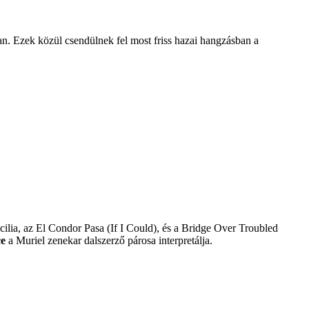
ban. Ezek közül csendülnek fel most friss hazai hangzásban a
ilia, az El Condor Pasa (If I Could), és a Bridge Over Troubled
ce
a Muriel zenekar dalszerző párosa interpretálja.