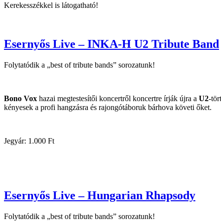
Kerekesszékkel is látogatható!
Esernyős Live – INKA-H U2 Tribute Band
Folytatódik a „best of tribute bands” sorozatunk!
Bono Vox
hazai megtestesítői koncertről koncertre írják újra a
U2
-tö
kényesek a profi hangzásra és rajongótáboruk bárhova követi őket.
Jegyár: 1.000 Ft
Esernyős Live – Hungarian Rhapsody
Folytatódik a „best of tribute bands” sorozatunk!