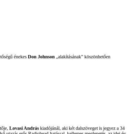
etőségű énekes
Don Johnson
„alakításának” köszönhetően
tője,
Lovasi András
kiadójánál, aki két dalszöveget is jegyez a 34
lső utazás erős Radiohead-hatással, kellemes meglepetés, az idei év