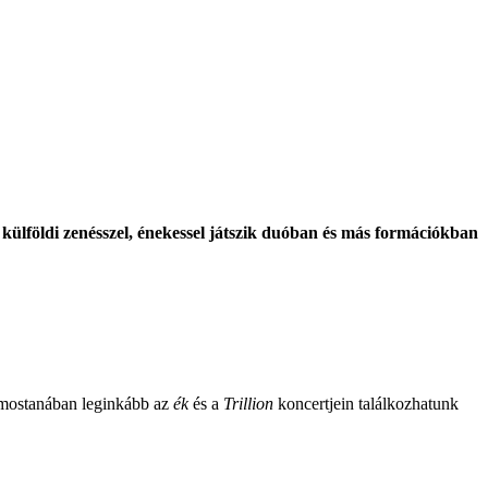
és külföldi zenésszel, énekessel játszik duóban és más formációkban
, mostanában leginkább az
ék
és a
Trillion
koncertjein találkozhatunk