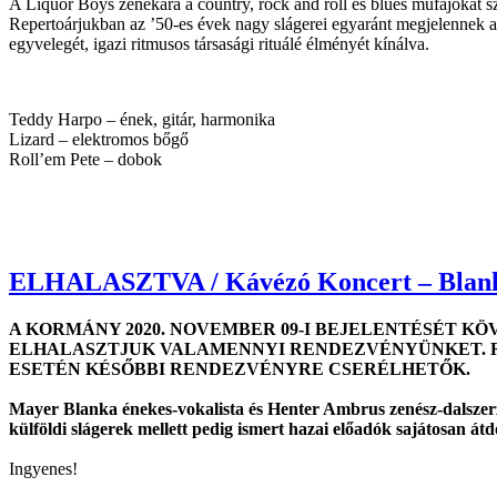
A Liquor Boys zenekara a country, rock and roll és blues műfajokat szé
Repertoárjukban az ’50-es évek nagy slágerei egyaránt megjelennek a
egyvelegét, igazi ritmusos társasági rituálé élményét kínálva.
Teddy Harpo – ének, gitár, harmonika
Lizard – elektromos bőgő
Roll’em Pete – dobok
ELHALASZTVA / Kávézó Koncert – Blank
A KORMÁNY 2020. NOVEMBER 09-I BEJELENTÉSÉT KÖ
ELHALASZTJUK VALAMENNYI RENDEZVÉNYÜNKET. R
ESETÉN KÉSŐBBI RENDEZVÉNYRE CSERÉLHETŐK.
Mayer Blanka énekes-vokalista és Henter Ambrus zenész-dalszerző 
külföldi slágerek mellett pedig ismert hazai előadók sajátosan átd
Ingyenes!