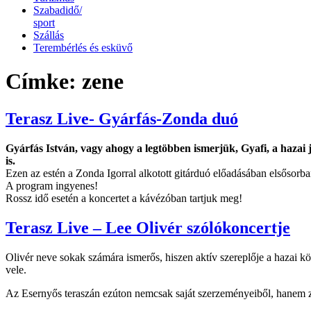
Szabadidő/
sport
Szállás
Terembérlés és esküvő
Címke:
zene
Terasz Live- Gyárfás-Zonda duó
Gyárfás István, vagy ahogy a legtöbben ismerjük, Gyafi, a hazai ja
is.
Ezen az estén a Zonda Igorral alkotott gitárduó előadásában elsősorb
A program ingyenes!
Rossz idő esetén a koncertet a kávézóban tartjuk meg!
Terasz Live – Lee Olivér szólókoncertje
Olivér neve sokak számára ismerős, hiszen aktív szereplője a hazai
vele.
Az Esernyős teraszán ezúton nemcsak saját szerzeményeiből, hanem zen