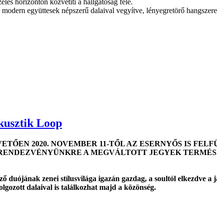
les horizonton közvetíti a hallgatóság felé.
 modern együttesek népszerű dalaival vegyítve, lényegretörő hangszere
usztik Loop
VETŐEN 2020. NOVEMBER 11-TŐL AZ ESERNYŐS IS FE
ENDEZVÉNYÜNKRE A MEGVÁLTOTT JEGYEK TERMÉSZE
duójának zenei stílusvilága igazán gazdag, a soultól elkezdve a jaz
olgozott dalaival is találkozhat majd a közönség.