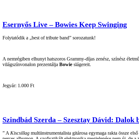
Esernyős Live – Bowies Keep Swinging
Folytatódik a „best of tribute band” sorozatunk!
A nemrégiben elhunyt hatszoros Grammy-díjas zenész, színész életm
világszínvonalon prezentálja
Bowie
slágereit.
Jegyár: 1.000 Ft
Szindbád Szerda – Szesztay Dávid: Dalok 
” A
Kiscsillag
multiinstrumentalista gitárosa egymaga rakta össze els
perces albumon. A szofisztikált elektronika megjelenése nem új, de a 