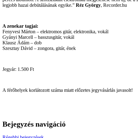
legjobb hazai debütálásának egyike.”
Réz György
, Recorder.hu
A zenekar tagjai:
Fenyvesi Márton – elektromos gitár, elektronika, vokál
Gyányi Marcell – basszusgitár, vokál
Klausz Ádám – dob
Szesztay Dávid – zongora, gitár, ének
Jegyár: 1.500 Ft
A férőhelyek korlátozott száma miatt előzetes jegyvásárlás javasolt!
Bejegyzés navigáció
Régebbi bejegyzések