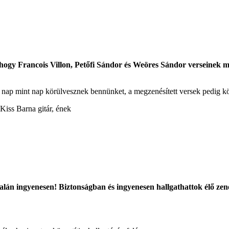
hogy Francois Villon, Petőfi Sándor és Weöres Sándor verseinek m
nap mint nap körülvesznek bennünket, a megzenésített versek pedig kö
Kiss Barna gitár, ének
dalán ingyenesen! Biztonságban és ingyenesen hallgathattok élő ze