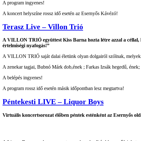
A program ingyenes!
A koncert helyszíne rossz idő esetén az Esernyős Kávézó!
Terasz Live – Villon Trió
A VILLON TRIÓ együttest Kiss Barna hozta létre azzal a céllal, 
értelmiségi nyafogás!”
A VILLON TRIÓ saját dalai életünk olyan dolgairól szólnak, melyek 
A zenekar tagjai, Bubnó Márk dob,ének ; Farkas Izsák hegedű, ének; 
A belépés ingyenes!
A program rossz idő esetén másik időpontban lesz megtartva!
Péntekesti LIVE – Liquor Boys
Virtuális koncertsorozat élőben péntek esténként az Esernyős ol