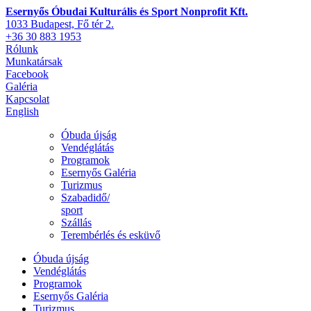
Esernyős Óbudai Kulturális és Sport Nonprofit Kft.
1033 Budapest, Fő tér 2.
+36 30 883 1953
Rólunk
Munkatársak
Facebook
Galéria
Kapcsolat
English
Óbuda újság
Vendéglátás
Programok
Esernyős Galéria
Turizmus
Szabadidő/
sport
Szállás
Terembérlés és esküvő
Óbuda újság
Vendéglátás
Programok
Esernyős Galéria
Turizmus