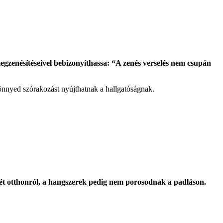
egzenésítéseivel bebizonyíthassa: “A zenés verselés nem csupán
nnyed szórakozást nyújthatnak a hallgatóságnak.
nét otthonról, a hangszerek pedig nem porosodnak a padláson.