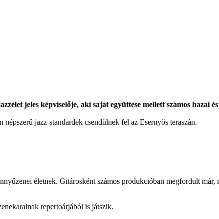
zzélet jeles képviselője, aki saját együttese mellett számos hazai 
an népszerű jazz-standardek csendülnek fel az Esernyős teraszán.
 könnyűzenei életnek. Gitárosként számos produkcióban megfordult már
ekarainak repertoárjából is játszik.