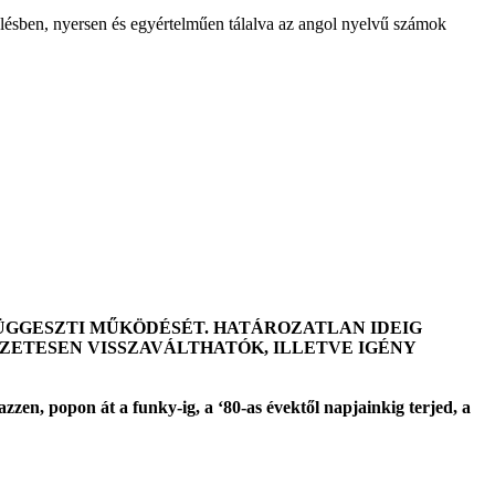
lésben, nyersen és egyértelműen tálalva az angol nyelvű számok
LFÜGGESZTI MŰKÖDÉSÉT. HATÁROZATLAN IDEIG
TESEN VISSZAVÁLTHATÓK, ILLETVE IGÉNY
zen, popon át a funky-ig, a ‘80-as évektől napjainkig terjed, a