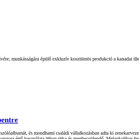
űvére, munkásságára épülő exkluzív kosztümös produkció a kanadai ill
bentre
ő szólóalbumát, és mondhatni családi vállalkozásban adta ki zenekarveze
zongora értő használata itthon ritka és megbecsülendő. Melankolikus be