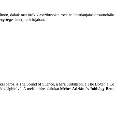
számon, dalaik már örök klasszikusok a rock halhatatlanjainak csarnoká
rgeteges interpretációjában.
kel
páros, a The Sound of Silence, a Mrs. Robinson, a The Boxer, a Cec
ált világhírűvé. A méltán híres dalokat
Méhes Adrián
és
Jobbágy Ben