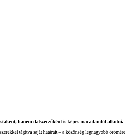
listaként, hanem dalszerzőként is képes maradandót alkotni.
zerekkel tágítva saját határait – a közönség legnagyobb örömére.