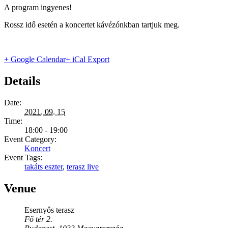
A program ingyenes!
Rossz idő esetén a koncertet kávézónkban tartjuk meg.
+ Google Calendar
+ iCal Export
Details
Date:
2021. 09. 15
Time:
18:00 - 19:00
Event Category:
Koncert
Event Tags:
takáts eszter
,
terasz live
Venue
Esernyős terasz
Fő tér 2.