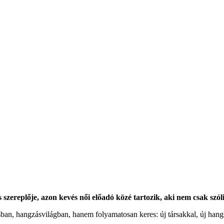
szereplője, azon kevés női előadó közé tartozik, aki nem csak szó
ban, hangzásvilágban, hanem folyamatosan keres: új társakkal, új hangs