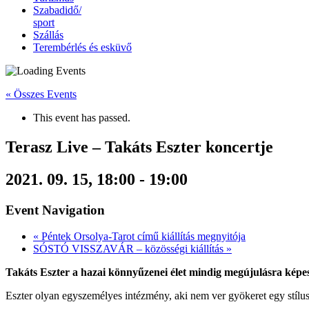
Szabadidő/
sport
Szállás
Terembérlés és esküvő
« Összes Events
This event has passed.
Terasz Live – Takáts Eszter koncertje
2021. 09. 15, 18:00
-
19:00
Event Navigation
«
Péntek Orsolya-Tarot című kiállítás megnyitója
SÓSTÓ VISSZAVÁR – közösségi kiállítás
»
Takáts Eszter a hazai könnyűzenei élet mindig megújulásra képes 
Eszter olyan egyszemélyes intézmény, aki nem ver gyökeret egy stílus