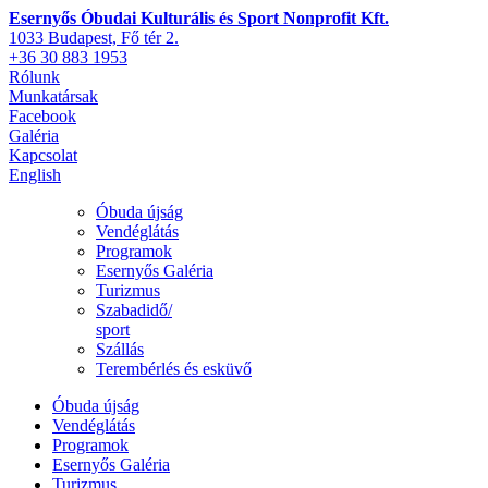
Esernyős Óbudai Kulturális és Sport Nonprofit Kft.
1033 Budapest, Fő tér 2.
+36 30 883 1953
Rólunk
Munkatársak
Facebook
Galéria
Kapcsolat
English
Óbuda újság
Vendéglátás
Programok
Esernyős Galéria
Turizmus
Szabadidő/
sport
Szállás
Terembérlés és esküvő
Óbuda újság
Vendéglátás
Programok
Esernyős Galéria
Turizmus