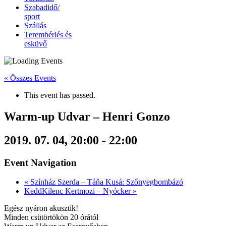
Szabadidő/
sport
Szállás
Terembérlés és
esküvő
« Összes Events
This event has passed.
Warm-up Udvar – Henri Gonzo
2019. 07. 04, 20:00
-
22:00
Event Navigation
«
Színház Szerda – Táňa Kusá: Szőnyegbombázó
KeddKilenc Kertmozi – Nyócker
»
Egész nyáron akusztik!
Minden csütörtökön 20 órától