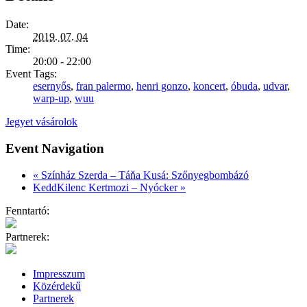
Date:
2019. 07. 04
Time:
20:00 - 22:00
Event Tags:
esernyős
,
fran palermo
,
henri gonzo
,
koncert
,
óbuda
,
udvar
,
warp-up
,
wuu
Jegyet vásárolok
Event Navigation
«
Színház Szerda – Táňa Kusá: Szőnyegbombázó
KeddKilenc Kertmozi – Nyócker
»
Fenntartó:
Partnerek:
Impresszum
Közérdekű
Partnerek