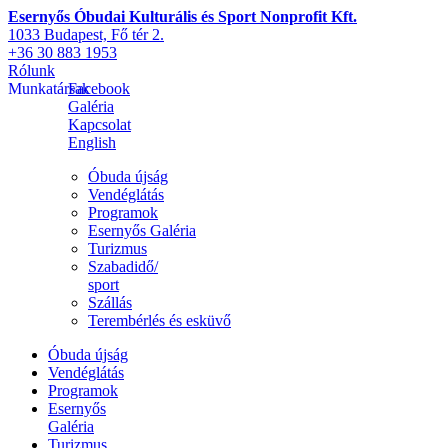
Esernyős Óbudai Kulturális és Sport Nonprofit Kft.
1033 Budapest, Fő tér 2.
+36 30 883 1953
Rólunk
Munkatársak
Facebook
Galéria
Kapcsolat
English
Óbuda újság
Vendéglátás
Programok
Esernyős Galéria
Turizmus
Szabadidő/
sport
Szállás
Terembérlés és esküvő
Óbuda újság
Vendéglátás
Programok
Esernyős
Galéria
Turizmus