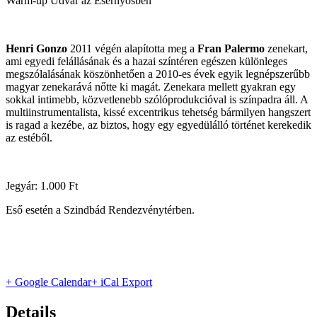
Warm-up Udvar az Esernyősben
Henri Gonzo
2011 végén alapította meg a
Fran Palermo
zenekart,
ami egyedi felállásának és a hazai színtéren egészen különleges
megszólalásának köszönhetően a 2010-es évek egyik legnépszerűbb
magyar zenekarává nőtte ki magát. Zenekara mellett gyakran egy
sokkal intimebb, közvetlenebb szólóprodukcióval is színpadra áll. A
multiinstrumentalista, kissé excentrikus tehetség bármilyen hangszert
is ragad a kezébe, az biztos, hogy egy egyedülálló történet kerekedik
az estéből.
Jegyár: 1.000 Ft
Eső esetén a Szindbád Rendezvénytérben.
+ Google Calendar
+ iCal Export
Details