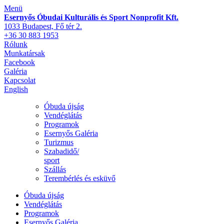
Menü
Esernyős Óbudai Kulturális és Sport Nonprofit Kft.
1033 Budapest, Fő tér 2.
+36 30 883 1953
Rólunk
Munkatársak
Facebook
Galéria
Kapcsolat
English
Óbuda újság
Vendéglátás
Programok
Esernyős Galéria
Turizmus
Szabadidő/
sport
Szállás
Terembérlés és esküvő
Óbuda újság
Vendéglátás
Programok
Esernyős Galéria