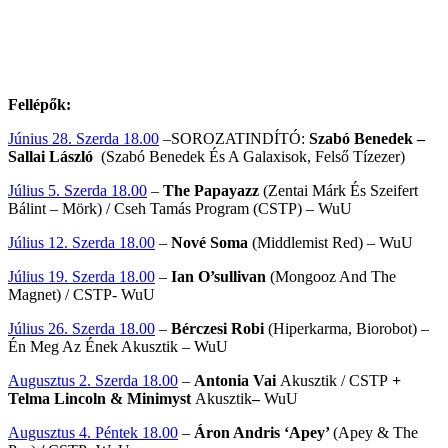
Fellépők:
Június 28. Szerda 18.00
–SOROZATINDÍTÓ:
Szabó Benedek –
Sallai László
(Szabó Benedek És A Galaxisok, Felső Tízezer)
Július 5. Szerda 18.00
–
The Papayazz
(Zentai Márk És Szeifert
Bálint – Mörk) / Cseh Tamás Program (CSTP) – WuU
Július 12. Szerda 18.00
–
Nové Soma
(Middlemist Red) – WuU
Július 19. Szerda 18.00
–
Ian O’sullivan
(Mongooz And The
Magnet) / CSTP- WuU
Július 26. Szerda 18.00
–
Bérczesi Robi
(Hiperkarma, Biorobot) –
Én Meg Az Ének Akusztik – WuU
Augusztus 2. Szerda 18.00
–
Antonia Vai
Akusztik / CSTP
+
Telma Lincoln & Minimyst
Akusztik
–
WuU
Augusztus 4. Péntek 18.00
–
Áron Andris ‘Apey’
(Apey & The