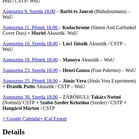
Pea)
/
CSTP- WuU
Augusztus 9. Szerda 18.00
–
Barbi és Jancsó
(Blahalouisiana) –
WuU
Augusztus 11. Péntek 18.00
–
Kodachrome
(Simon And Garfunkel
Cover Duo)
+ Muriel
Akusztik- WuU
Augusztus 16. Szerda 18.00
–
Lóci Játszik
Akusztik / CSTP –
WuU
Augusztus 18. Péntek 18.00
–
Manoya
Akusztik – WuU
Augusztus 23. Szerda 18.00
–
Henri Gonzo
(Fran Palermo) – WuU
Augusztus 25. Péntek 18.00
–
Jónás Vera
(Jónás Vera Experiment)
+ Drastik Putto
Akusztik / CSTP – WuU
Augusztus 30. Szerda 18.00
– ZÁRÓBULI:
Takács Noémi
(Noémó)/ CSTP
+ Szabó-Szeder Krisztina
(Szeder) / CSTP
+
Hangácsi Márton
/ CSTP
+ Google Calendar
+ iCal Export
Details