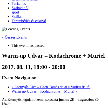
Turizmus
Szabadidő/
sport
Szállás
Terembérlés és esküvő
« Összes Events
This event has passed.
Warm-up Udvar – Kodachrome + Muriel
2017. 08. 11, 18:00
-
20:00
Event Navigation
«
Esernyős Live – Cseh Tamás dalai a Vodku fiaitól
Warm-up Udvar – Kodachrome + Muriel
»
Az Esernyős legújabb zenei sorozata
június 28 – augusztus 30
.
között.