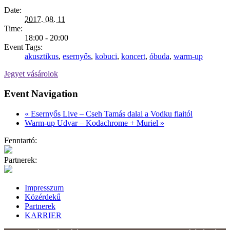
Date:
2017. 08. 11
Time:
18:00 - 20:00
Event Tags:
akusztikus
,
esernyős
,
kobuci
,
koncert
,
óbuda
,
warm-up
Jegyet vásárolok
Event Navigation
«
Esernyős Live – Cseh Tamás dalai a Vodku fiaitól
Warm-up Udvar – Kodachrome + Muriel
»
Fenntartó:
Partnerek:
Impresszum
Közérdekű
Partnerek
KARRIER