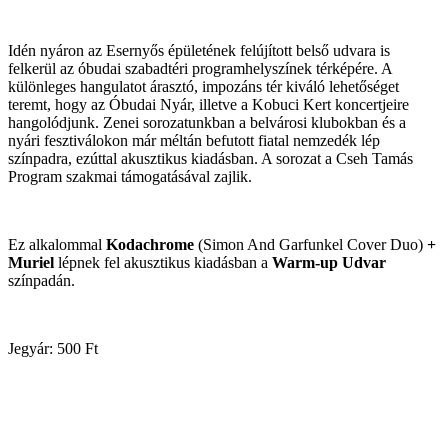
Idén nyáron az Esernyős épületének felújított belső udvara is
felkerül az óbudai szabadtéri programhelyszínek térképére. A
különleges hangulatot árasztó, impozáns tér kiváló lehetőséget
teremt, hogy az Óbudai Nyár, illetve a Kobuci Kert koncertjeire
hangolódjunk. Zenei sorozatunkban a belvárosi klubokban és a
nyári fesztiválokon már méltán befutott fiatal nemzedék lép
színpadra, ezúttal akusztikus kiadásban. A sorozat a Cseh Tamás
Program szakmai támogatásával zajlik.
Ez alkalommal
Kodachrome
(Simon And Garfunkel Cover Duo)
+
Muriel
lépnek fel akusztikus kiadásban a
Warm-up Udvar
színpadán.
Jegyár: 500 Ft