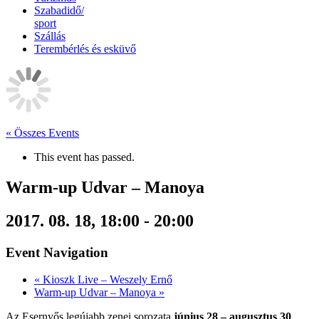
Szabadidő/
sport
Szállás
Terembérlés és esküvő
« Összes Events
This event has passed.
Warm-up Udvar – Manoya
2017. 08. 18, 18:00
-
20:00
Event Navigation
«
Kioszk Live – Weszely Ernő
Warm-up Udvar – Manoya
»
Az Esernyős legújabb zenei sorozata
június 28 – augusztus 30
.