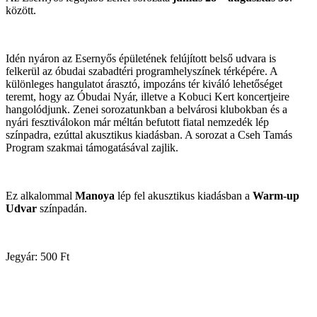
között.
Idén nyáron az Esernyős épületének felújított belső udvara is
felkerül az óbudai szabadtéri programhelyszínek térképére. A
különleges hangulatot árasztó, impozáns tér kiváló lehetőséget
teremt, hogy az Óbudai Nyár, illetve a Kobuci Kert koncertjeire
hangolódjunk. Zenei sorozatunkban a belvárosi klubokban és a
nyári fesztiválokon már méltán befutott fiatal nemzedék lép
színpadra, ezúttal akusztikus kiadásban. A sorozat a Cseh Tamás
Program szakmai támogatásával zajlik.
Ez alkalommal
Manoya
lép fel akusztikus kiadásban a
Warm-up
Udvar
színpadán.
Jegyár: 500 Ft