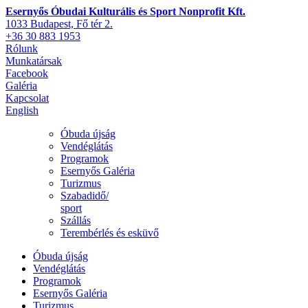
Esernyős Óbudai Kulturális és Sport Nonprofit Kft.
1033 Budapest, Fő tér 2.
+36 30 883 1953
Rólunk
Munkatársak
Facebook
Galéria
Kapcsolat
English
Óbuda újság
Vendéglátás
Programok
Esernyős Galéria
Turizmus
Szabadidő/
sport
Szállás
Terembérlés és esküvő
Óbuda újság
Vendéglátás
Programok
Esernyős Galéria
Turizmus