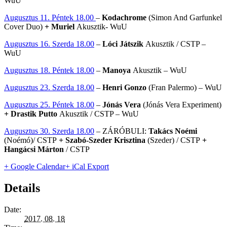
WuU
Augusztus 11. Péntek 18.00
–
Kodachrome
(Simon And Garfunkel
Cover Duo)
+ Muriel
Akusztik- WuU
Augusztus 16. Szerda 18.00
–
Lóci Játszik
Akusztik / CSTP –
WuU
Augusztus 18. Péntek 18.00
–
Manoya
Akusztik – WuU
Augusztus 23. Szerda 18.00
–
Henri Gonzo
(Fran Palermo) – WuU
Augusztus 25. Péntek 18.00
–
Jónás Vera
(Jónás Vera Experiment)
+ Drastik Putto
Akusztik / CSTP – WuU
Augusztus 30. Szerda 18.00
– ZÁRÓBULI:
Takács Noémi
(Noémó)/ CSTP
+ Szabó-Szeder Krisztina
(Szeder) / CSTP
+
Hangácsi Márton
/ CSTP
+ Google Calendar
+ iCal Export
Details
Date:
2017. 08. 18