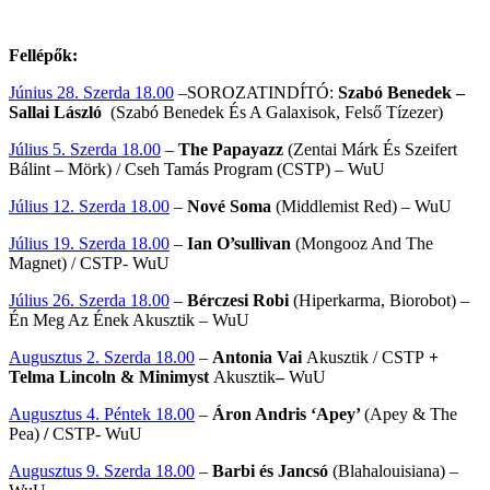
Fellépők:
Június 28. Szerda 18.00
–SOROZATINDÍTÓ:
Szabó Benedek –
Sallai László
(Szabó Benedek És A Galaxisok, Felső Tízezer)
Július 5. Szerda 18.00
–
The Papayazz
(Zentai Márk És Szeifert
Bálint – Mörk) / Cseh Tamás Program (CSTP) – WuU
Július 12. Szerda 18.00
–
Nové Soma
(Middlemist Red) – WuU
Július 19. Szerda 18.00
–
Ian O’sullivan
(Mongooz And The
Magnet) / CSTP- WuU
Július 26. Szerda 18.00
–
Bérczesi Robi
(Hiperkarma, Biorobot) –
Én Meg Az Ének Akusztik – WuU
Augusztus 2. Szerda 18.00
–
Antonia Vai
Akusztik / CSTP
+
Telma Lincoln & Minimyst
Akusztik
–
WuU
Augusztus 4. Péntek 18.00
–
Áron Andris ‘Apey’
(Apey & The
Pea)
/
CSTP- WuU
Augusztus 9. Szerda 18.00
–
Barbi és Jancsó
(Blahalouisiana) –