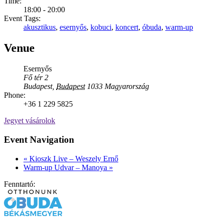
Time:
18:00 - 20:00
Event Tags:
akusztikus
,
esernyős
,
kobuci
,
koncert
,
óbuda
,
warm-up
Venue
Esernyős
Fő tér 2
Budapest
,
Budapest
1033
Magyarország
Phone:
+36 1 229 5825
Jegyet vásárolok
Event Navigation
«
Kioszk Live – Weszely Ernő
Warm-up Udvar – Manoya
»
Fenntartó: