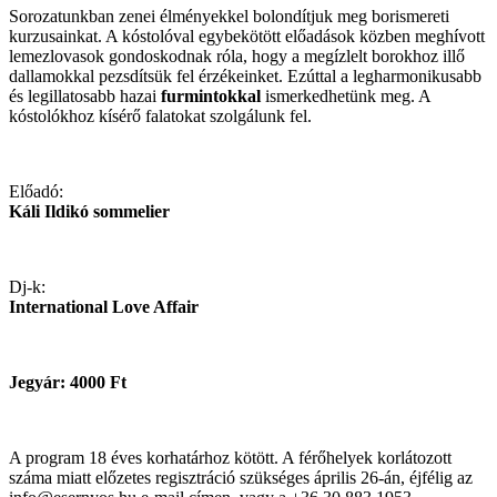
Sorozatunkban zenei élményekkel bolondítjuk meg borismereti
kurzusainkat. A kóstolóval egybekötött előadások közben meghívott
lemezlovasok gondoskodnak róla, hogy a megízlelt borokhoz illő
dallamokkal pezsdítsük fel érzékeinket. Ezúttal a legharmonikusabb
és legillatosabb hazai
furmintokkal
ismerkedhetünk meg. A
kóstolókhoz kísérő falatokat szolgálunk fel.
Előadó:
Káli Ildikó sommelier
Dj-k:
International Love Affair
Jegyár: 4000 Ft
A program 18 éves korhatárhoz kötött. A férőhelyek korlátozott
száma miatt előzetes regisztráció szükséges április 26-án, éjfélig az