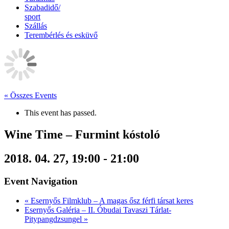
Szabadidő/
sport
Szállás
Terembérlés és esküvő
« Összes Events
This event has passed.
Wine Time – Furmint kóstoló
2018. 04. 27, 19:00
-
21:00
Event Navigation
«
Esernyős Filmklub – A magas ősz férfi társat keres
Esernyős Galéria – II. Óbudai Tavaszi Tárlat-
Pitypangdzsungel
»