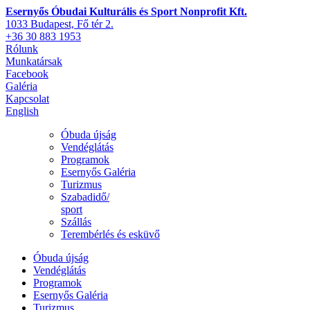
Esernyős Óbudai Kulturális és Sport Nonprofit Kft.
1033 Budapest, Fő tér 2.
+36 30 883 1953
Rólunk
Munkatársak
Facebook
Galéria
Kapcsolat
English
Óbuda újság
Vendéglátás
Programok
Esernyős Galéria
Turizmus
Szabadidő/
sport
Szállás
Terembérlés és esküvő
Óbuda újság
Vendéglátás
Programok
Esernyős Galéria
Turizmus