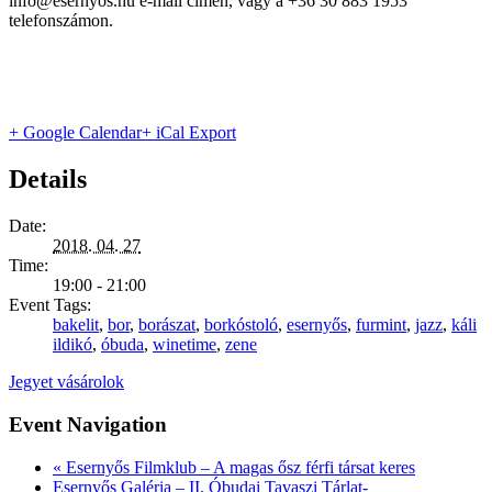
info@esernyos.hu e-mail címen, vagy a +36 30 883 1953
telefonszámon.
+ Google Calendar
+ iCal Export
Details
Date:
2018. 04. 27
Time:
19:00 - 21:00
Event Tags:
bakelit
,
bor
,
borászat
,
borkóstoló
,
esernyős
,
furmint
,
jazz
,
káli
ildikó
,
óbuda
,
winetime
,
zene
Jegyet vásárolok
Event Navigation
«
Esernyős Filmklub – A magas ősz férfi társat keres
Esernyős Galéria – II. Óbudai Tavaszi Tárlat-