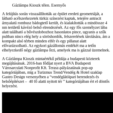
Gázlámpa Kioszk télen. Esernyős
A felújítás során visszaállították az épület eredeti geometriáját, a
látható acélszerkezetek türkiz színezést kaptak, tetejére antracit
árnyalatú rombusz bádogtető került, és kialakították a mindössze 4
nm területű kávézó belső elrendezését. Az egy fős személyzet lába
alatt található a bűvészdobozhoz hasonlatos pince, ugyanis a szűk
pultban nincs elég hely a söröshordók, felszerelések tárolására, ám a
kompakt alsó térben minden elfér és egy pillanat alatt
elővarázsolható. Az egykori gázállomás emlékét ma a tetőn
elhelyezkedő négy gázlámpa őrzi, amelyek ma is gázzal üzemelnek.
A Gázlámpa Kioszk mintaértékű példája a budapesti közterek
megújításának. 2016-ban fődíjat nyert a BVA Budapesti
Városarculati Nonprofit Kft. Terasz-pályázatának pop-up
kategóriájában, míg a Turizmus Trend/Vendég & Hotel szaklap
Gastro Design versenyében a “vendéglátóipari berendezés és
belsőépítészet – 40 fő alatti nyitott tér ” kategóriájában ért el döntős
helyezést.