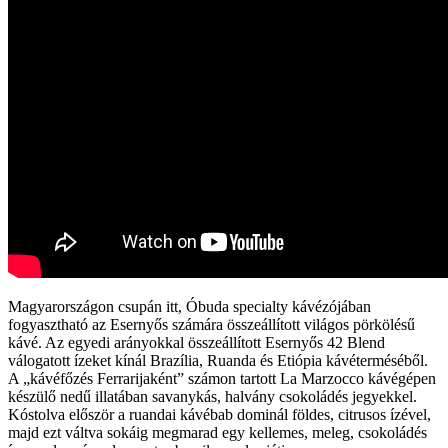
Magyarországon csupán itt, Óbuda specialty kávézójában
fogyasztható az Esernyős számára összeállított világos pörkölésű
kávé. Az egyedi arányokkal összeállított Esernyős 42 Blend
válogatott ízeket kínál Brazília, Ruanda és Etiópia kávéterméséből.
A „kávéfőzés Ferrarijaként” számon tartott La Marzocco kávégépen
készülő nedű illatában savanykás, halvány csokoládés jegyekkel.
Kóstolva először a ruandai kávébab dominál földes, citrusos ízével,
majd ezt váltva sokáig megmarad egy kellemes, meleg, csokoládés