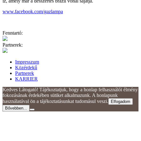
íz, amely már a desszertes brazil vonal sajátja.
www.facebook.com/gazlampa
Fenntartó:
Partnerek:
Impresszum
Közérdekű
Partnerek
KARRIER
Kedves Látogató! Tájékoztatjuk, hogy a honlap felhasználói élmény
fokozásának érdekében sütiket alkalmazunk. A honlapunk
használatával ön a tájékoztatásunkat tudomásul veszi.
Elfogadom
Bővebben...