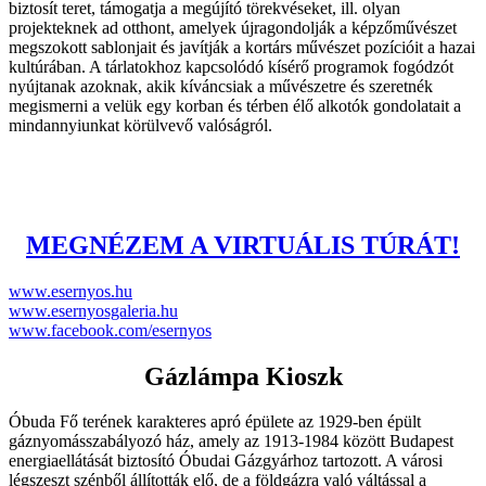
biztosít teret, támogatja a megújító törekvéseket, ill. olyan
projekteknek ad otthont, amelyek újragondolják a képzőművészet
megszokott sablonjait és javítják a kortárs művészet pozícióit a hazai
kultúrában. A tárlatokhoz kapcsolódó kísérő programok fogódzót
nyújtanak azoknak, akik kíváncsiak a művészetre és szeretnék
megismerni a velük egy korban és térben élő alkotók gondolatait a
mindannyiunkat körülvevő valóságról.
MEGNÉZEM A VIRTUÁLIS TÚRÁT!
www.esernyos.hu
www.esernyosgaleria.hu
www.facebook.com/esernyos
Gázlámpa Kioszk
Óbuda Fő terének karakteres apró épülete az 1929-ben épült
gáznyomásszabályozó ház, amely az 1913-1984 között Budapest
energiaellátását biztosító Óbudai Gázgyárhoz tartozott. A városi
légszeszt szénből állították elő, de a földgázra való váltással a