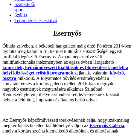
Szabadidő/
sport
Szállás
Terembérlés és esküvő
Esernyős
Óbuda szívében, a békebeli hangulatot máig őrző Fő téren 2014-ben
nyitotta meg kapuit a III. kerület kulturális sokszínűségét egyedi
profillal kiegészítő Esernyős. A mára népszerűvé vált
multifunkcionális intézményben az egész évben látogatható
koncertek, képzőművészeti kiállítások és filmvetítések mellett a
helyi közösséget erősítő programok
zajlanak, valamint
kávézó,
bisztró
működik. A folyamatos bővítés eredményeként a
kamaraterem és a kortárs galéria mellett 2016-ban megnyílt a
nagyobb események megtartására alkalmas Szindbád
Rendezvényterem, illetve szabadtéri rendezvényeknek biztosít
helyet a felújított, impozáns és fiatalos belső udvar.
Az Esernyős képzőművészeti törekvéseinek célja, hogy szakmailag
megkérdőjelezhetetlen kiállítóhellyé váljon az
Esernyős Galéria
,
amely a kortárs szcéna kiemelkedő alkotóinak és alkotásainak