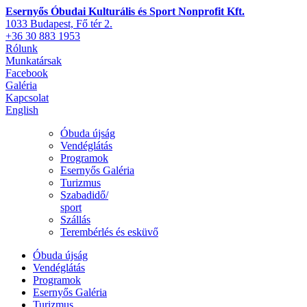
Esernyős Óbudai Kulturális és Sport Nonprofit Kft.
1033 Budapest, Fő tér 2.
+36 30 883 1953
Rólunk
Munkatársak
Facebook
Galéria
Kapcsolat
English
Óbuda újság
Vendéglátás
Programok
Esernyős Galéria
Turizmus
Szabadidő/
sport
Szállás
Terembérlés és esküvő
Óbuda újság
Vendéglátás
Programok
Esernyős Galéria
Turizmus