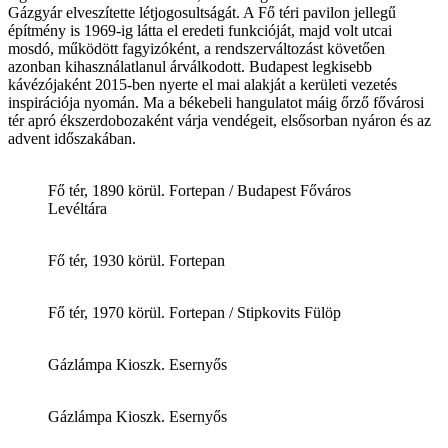
Gázgyár elveszítette létjogosultságát. A Fő téri pavilon jellegű
építmény is 1969-ig látta el eredeti funkcióját, majd volt utcai
mosdó, működött fagyizóként, a rendszerváltozást követően
azonban kihasználatlanul árválkodott. Budapest legkisebb
kávézójaként 2015-ben nyerte el mai alakját a kerületi vezetés
inspirációja nyomán. Ma a békebeli hangulatot máig őrző fővárosi
tér apró ékszerdobozaként várja vendégeit, elsősorban nyáron és az
advent időszakában.
Fő tér, 1890 körül. Fortepan / Budapest Főváros
Levéltára
Fő tér, 1930 körül. Fortepan
Fő tér, 1970 körül. Fortepan / Stipkovits Fülöp
Gázlámpa Kioszk. Esernyős
Gázlámpa Kioszk. Esernyős