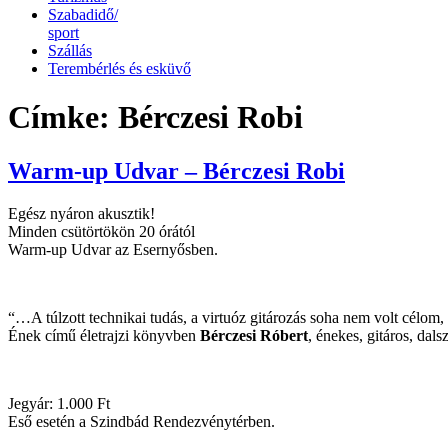
Szabadidő/
sport
Szállás
Terembérlés és esküvő
Címke:
Bérczesi Robi
Warm-up Udvar – Bérczesi Robi
Egész nyáron akusztik!
Minden csütörtökön 20 órától
Warm-up Udvar az Esernyősben.
“…A túlzott technikai tudás, a virtuóz gitározás soha nem volt célom
Ének című életrajzi könyvben
Bérczesi Róbert
, énekes, gitáros, dal
Jegyár: 1.000 Ft
Eső esetén a Szindbád Rendezvénytérben.