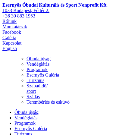
Esernyős Óbudai Kulturális és Sport Nonprofit Kft.
1033 Budapest, Fő tér 2.
+36 30 883 1953
Rólunk
Munkatársak
Facebook
Galéria
Kapcsolat
English
Óbuda újság
Vendéglátás
Programok
Esernyős Galéria
Turizmus
Szabadidő/
sport
Szállás
Terembérlés és esküvő
Óbuda újság
Vendéglátás
Programok
Esernyős Galéria
Turizmus