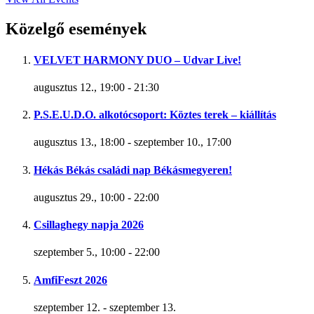
Közelgő események
VELVET HARMONY DUO – Udvar Live!
augusztus 12., 19:00
-
21:30
P.S.E.U.D.O. alkotócsoport: Köztes terek – kiállítás
augusztus 13., 18:00
-
szeptember 10., 17:00
Hékás Békás családi nap Békásmegyeren!
augusztus 29., 10:00
-
22:00
Csillaghegy napja 2026
szeptember 5., 10:00
-
22:00
AmfiFeszt 2026
szeptember 12.
-
szeptember 13.