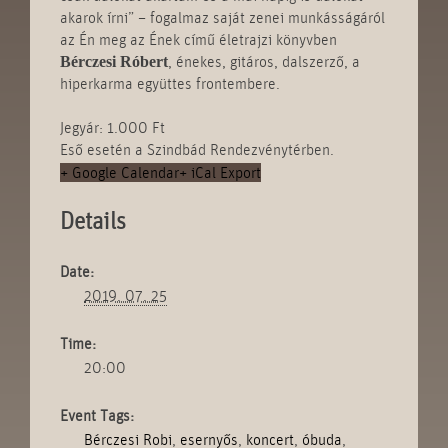
akarok írni” – fogalmaz saját zenei munkásságáról
az Én meg az Ének című életrajzi könyvben
, énekes, gitáros, dalszerző, a
Bérczesi Róbert
hiperkarma együttes frontembere.
Jegyár: 1.000 Ft
Eső esetén a Szindbád Rendezvénytérben.
+ Google Calendar
+ iCal Export
Details
Date:
2019. 07. 25
Time:
20:00
Event Tags:
Bérczesi Robi
,
esernyős
,
koncert
,
óbuda
,