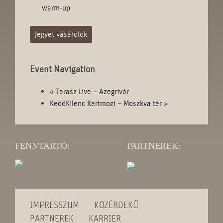
warm-up
Jegyet vásárolok
Event Navigation
«
Terasz Live – Azegrivár
KeddKilenc Kertmozi – Moszkva tér
»
FENNTARTÓ:
PARTNEREK:
IMPRESSZUM
KÖZÉRDEKŰ
PARTNEREK
KARRIER