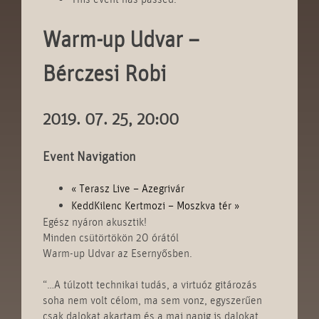
Warm-up Udvar –
Bérczesi Robi
2019. 07. 25, 20:00
Event Navigation
«
Terasz Live – Azegrivár
KeddKilenc Kertmozi – Moszkva tér
»
Egész nyáron akusztik!
Minden csütörtökön 20 órától
Warm-up Udvar az Esernyősben.
“…A túlzott technikai tudás, a virtuóz gitározás
soha nem volt célom, ma sem vonz, egyszerűen
csak dalokat akartam és a mai napig is dalokat