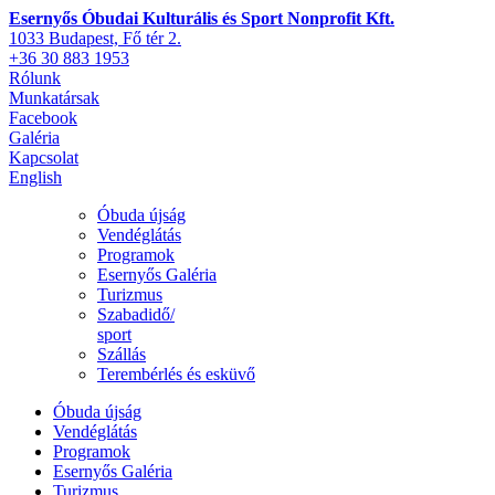
Esernyős Óbudai Kulturális és Sport Nonprofit Kft.
1033 Budapest, Fő tér 2.
+36 30 883 1953
Rólunk
Munkatársak
Facebook
Galéria
Kapcsolat
English
Óbuda újság
Vendéglátás
Programok
Esernyős Galéria
Turizmus
Szabadidő/
sport
Szállás
Terembérlés és esküvő
Óbuda újság
Vendéglátás
Programok
Esernyős Galéria
Turizmus