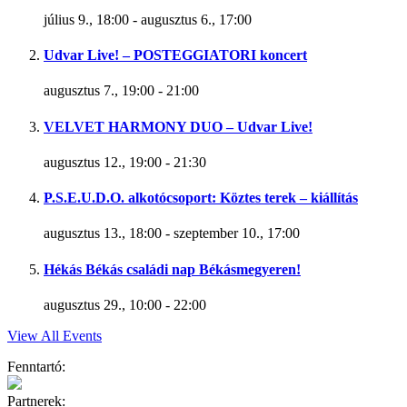
július 9., 18:00
-
augusztus 6., 17:00
Udvar Live! – POSTEGGIATORI koncert
augusztus 7., 19:00
-
21:00
VELVET HARMONY DUO – Udvar Live!
augusztus 12., 19:00
-
21:30
P.S.E.U.D.O. alkotócsoport: Köztes terek – kiállítás
augusztus 13., 18:00
-
szeptember 10., 17:00
Hékás Békás családi nap Békásmegyeren!
augusztus 29., 10:00
-
22:00
View All Events
Fenntartó:
Partnerek: