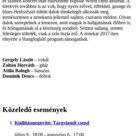
és számos koncert után elkészítette Bipolar World című albumát. A
törekvés továbbra is az volt, hogy nyers erővel, riffekkel, grunge és
blues életérzéssel töltött dalok tömkelegét alkossák meg,
természetesen a zenekarra jellemző sajátos, csavaros módon. Olyan
dalok szerepelnek a lemezen, amit maguk is hallgatnának élőben is,
és bólogatnának rá a közönség soraiból. Semmi sallang, semmi
felesleges töltelék, csak a szín tiszta erő. A zenekar 2017-ben
elnyerte a Hangfoglaló program támogatását.
Gergely László
– vokál
Zoltán Horváth
– gitár
Attila Balogh
– basszus
Dominik Dencs
– dobok
Közeledő események
Kiállításmegnyitó: Tárgyiasult csend
július 9., 18:00
-
augusztus 6., 17:00