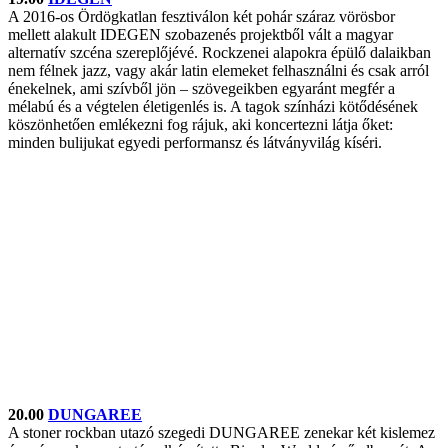
A 2016-os Ördögkatlan fesztiválon két pohár száraz vörösbor
mellett alakult IDEGEN szobazenés projektből vált a magyar
alternatív szcéna szereplőjévé. Rockzenei alapokra épülő dalaikban
nem félnek jazz, vagy akár latin elemeket felhasználni és csak arról
énekelnek, ami szívből jön – szövegeikben egyaránt megfér a
mélabú és a végtelen életigenlés is. A tagok színházi kötődésének
köszönhetően emlékezni fog rájuk, aki koncertezni látja őket:
minden bulijukat egyedi performansz és látványvilág kíséri.
20.00
DUNGAREE
A stoner rockban utazó szegedi DUNGAREE zenekar két kislemez