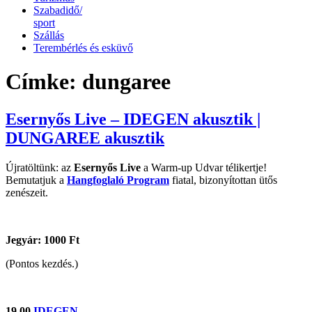
Szabadidő/
sport
Szállás
Terembérlés és esküvő
Címke:
dungaree
Esernyős Live – IDEGEN akusztik |
DUNGAREE akusztik
Újratöltünk: az
Esernyős Live
a Warm-up Udvar télikertje!
Bemutatjuk a
Hangfoglaló Program
fiatal, bizonyítottan ütős
zenészeit.
Jegyár: 1000 Ft
(Pontos kezdés.)
19.00
IDEGEN