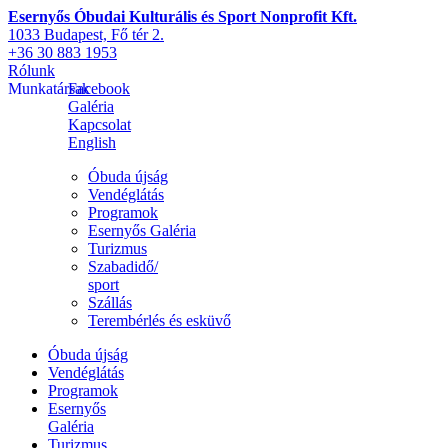
Esernyős Óbudai Kulturális és Sport Nonprofit Kft.
1033 Budapest, Fő tér 2.
+36 30 883 1953
Rólunk
Munkatársak
Facebook
Galéria
Kapcsolat
English
Óbuda újság
Vendéglátás
Programok
Esernyős Galéria
Turizmus
Szabadidő/
sport
Szállás
Terembérlés és esküvő
Óbuda újság
Vendéglátás
Programok
Esernyős
Galéria
Turizmus