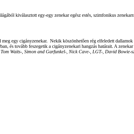
gából kiválasztott egy-egy zenekar egész estés, szimfonikus zenekarr
 meg egy cigányzenekar. Nekik köszönhetően rég elfeledett dallamok ker
orban, és tovább feszegetik a cigányzenekari hangzás határait. A zeneka
k
Tom Waits-, Simon and Garfunkel-, Nick Cave-, LGT-, David Bowie
-s