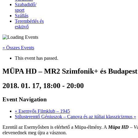
Szabadidő/
sport
Szállás
Terembérlés és
esküvő
« Összes Events
This event has passed.
MÜPA HD – MR2 Szimfonik+ és Budapest
2018. 01. 17, 18:00
-
20:00
Event Navigation
«
Esernyős Filmklub – 1945
Stílusteremtő Géniuszok – Canova és az itáliai klasszicizmus
»
Ezentúl az Esernyősben is elérhető a Müpa-élmény. A
Müpa HD
– Vá
elevenednek meg újra a vásznon.