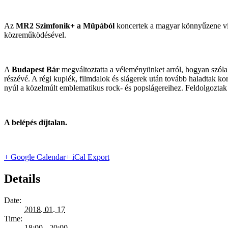
Az
MR2 Szimfonik+ a Müpából
koncertek a magyar könnyűzene vilá
közreműködésével.
A
Budapest Bár
megváltoztatta a véleményünket arról, hogyan szólal
részévé. A régi kuplék, filmdalok és slágerek után tovább haladtak k
nyúl a közelmúlt emblematikus rock- és popslágereihez. Feldolgozta
A belépés díjtalan.
+ Google Calendar
+ iCal Export
Details
Date:
2018. 01. 17
Time:
18:00 - 20:00