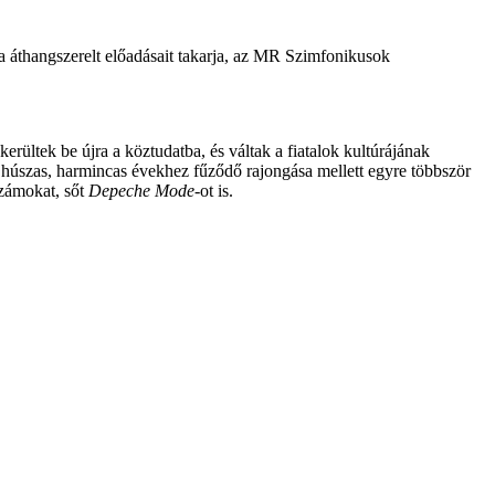
a áthangszerelt előadásait takarja, az MR Szimfonikusok
ültek be újra a köztudatba, és váltak a fiatalok kultúrájának
r húszas, harmincas évekhez fűződő rajongása mellett egyre többször
zámokat, sőt
Depeche Mode
-ot is.