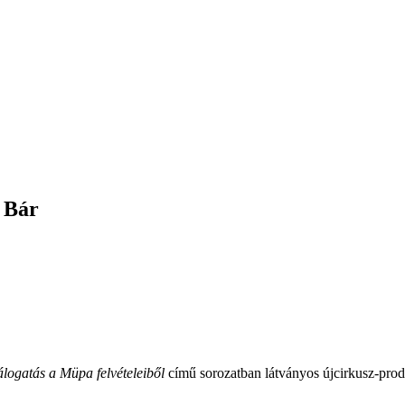
 Bár
logatás a Müpa felvételeiből
című sorozatban látványos újcirkusz-prod