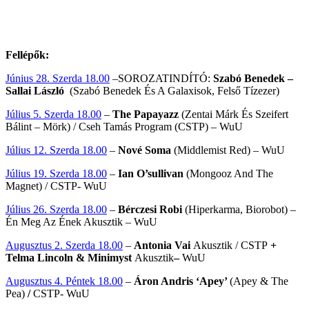
Fellépők:
Június 28. Szerda 18.00
–SOROZATINDÍTÓ:
Szabó Benedek –
Sallai László
(Szabó Benedek És A Galaxisok, Felső Tízezer)
Július 5. Szerda 18.00
–
The Papayazz
(Zentai Márk És Szeifert
Bálint – Mörk) / Cseh Tamás Program (CSTP) – WuU
Július 12. Szerda 18.00
–
Nové Soma
(Middlemist Red) – WuU
Július 19. Szerda 18.00
–
Ian O’sullivan
(Mongooz And The
Magnet) / CSTP- WuU
Július 26. Szerda 18.00
–
Bérczesi Robi
(Hiperkarma, Biorobot) –
Én Meg Az Ének Akusztik – WuU
Augusztus 2. Szerda 18.00
–
Antonia Vai
Akusztik / CSTP
+
Telma Lincoln & Minimyst
Akusztik
–
WuU
Augusztus 4. Péntek 18.00
–
Áron Andris ‘Apey’
(Apey & The
Pea)
/
CSTP- WuU