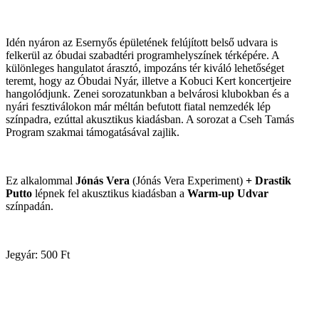
Idén nyáron az Esernyős épületének felújított belső udvara is
felkerül az óbudai szabadtéri programhelyszínek térképére. A
különleges hangulatot árasztó, impozáns tér kiváló lehetőséget
teremt, hogy az Óbudai Nyár, illetve a Kobuci Kert koncertjeire
hangolódjunk. Zenei sorozatunkban a belvárosi klubokban és a
nyári fesztiválokon már méltán befutott fiatal nemzedék lép
színpadra, ezúttal akusztikus kiadásban. A sorozat a Cseh Tamás
Program szakmai támogatásával zajlik.
Ez alkalommal
Jónás Vera
(Jónás Vera Experiment)
+ Drastik
Putto
lépnek fel akusztikus kiadásban a
Warm-up Udvar
színpadán.
Jegyár: 500 Ft