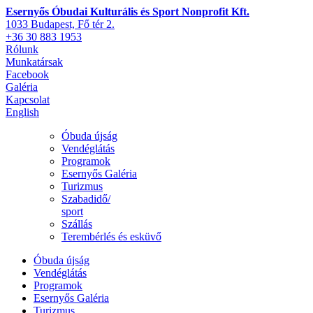
Esernyős Óbudai Kulturális és Sport Nonprofit Kft.
1033 Budapest, Fő tér 2.
+36 30 883 1953
Rólunk
Munkatársak
Facebook
Galéria
Kapcsolat
English
Óbuda újság
Vendéglátás
Programok
Esernyős Galéria
Turizmus
Szabadidő/
sport
Szállás
Terembérlés és esküvő
Óbuda újság
Vendéglátás
Programok
Esernyős Galéria
Turizmus