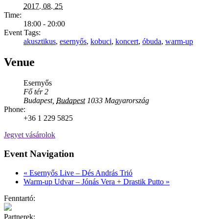
2017. 08. 25
Time:
18:00 - 20:00
Event Tags:
akusztikus
,
esernyős
,
kobuci
,
koncert
,
óbuda
,
warm-up
Venue
Esernyős
Fő tér 2
Budapest
,
Budapest
1033
Magyarország
Phone:
+36 1 229 5825
Jegyet vásárolok
Event Navigation
«
Esernyős Live – Dés András Trió
Warm-up Udvar – Jónás Vera + Drastik Putto
»
Fenntartó:
Partnerek: