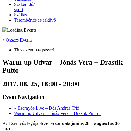
Szabadidő/
sport
Szállás
Terembérlés és esküvő
« Összes Events
This event has passed.
Warm-up Udvar – Jónás Vera + Drastik
Putto
2017. 08. 25, 18:00
-
20:00
Event Navigation
«
Esernyős Live – Dés András Trió
Warm-up Udvar – Jónás Vera + Drastik Putto
»
Az Esernyős legújabb zenei sorozata
június 28 – augusztus 30
.
között.