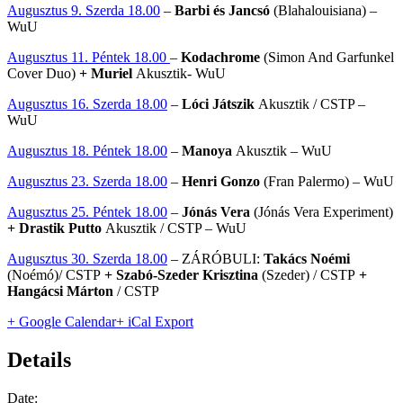
Augusztus 9. Szerda 18.00
–
Barbi és Jancsó
(Blahalouisiana) –
WuU
Augusztus 11. Péntek 18.00
–
Kodachrome
(Simon And Garfunkel
Cover Duo)
+ Muriel
Akusztik- WuU
Augusztus 16. Szerda 18.00
–
Lóci Játszik
Akusztik / CSTP –
WuU
Augusztus 18. Péntek 18.00
–
Manoya
Akusztik – WuU
Augusztus 23. Szerda 18.00
–
Henri Gonzo
(Fran Palermo) – WuU
Augusztus 25. Péntek 18.00
–
Jónás Vera
(Jónás Vera Experiment)
+ Drastik Putto
Akusztik / CSTP – WuU
Augusztus 30. Szerda 18.00
– ZÁRÓBULI:
Takács Noémi
(Noémó)/ CSTP
+ Szabó-Szeder Krisztina
(Szeder) / CSTP
+
Hangácsi Márton
/ CSTP
+ Google Calendar
+ iCal Export
Details
Date: