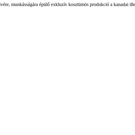
űvére, munkásságára épülő exkluzív kosztümös produkció a kanadai ill