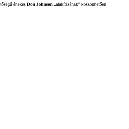
etőségű énekes
Don Johnson
„alakításának” köszönhetően