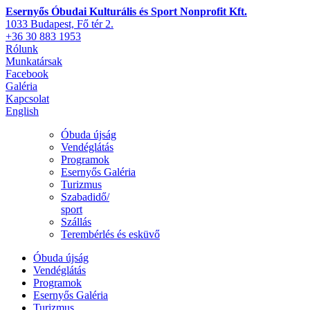
Esernyős Óbudai Kulturális és Sport Nonprofit Kft.
1033 Budapest, Fő tér 2.
+36 30 883 1953
Rólunk
Munkatársak
Facebook
Galéria
Kapcsolat
English
Óbuda újság
Vendéglátás
Programok
Esernyős Galéria
Turizmus
Szabadidő/
sport
Szállás
Terembérlés és esküvő
Óbuda újság
Vendéglátás
Programok
Esernyős Galéria
Turizmus