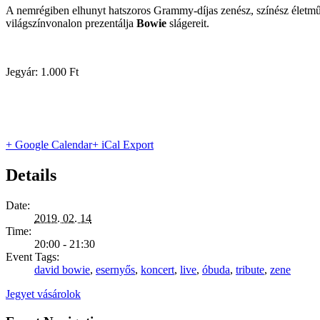
A nemrégiben elhunyt hatszoros Grammy-díjas zenész, színész életm
világszínvonalon prezentálja
Bowie
slágereit.
Jegyár: 1.000 Ft
+ Google Calendar
+ iCal Export
Details
Date:
2019. 02. 14
Time:
20:00 - 21:30
Event Tags:
david bowie
,
esernyős
,
koncert
,
live
,
óbuda
,
tribute
,
zene
Jegyet vásárolok