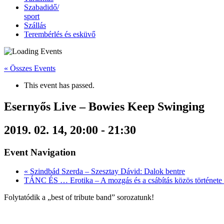
Szabadidő/
sport
Szállás
Terembérlés és esküvő
« Összes Events
This event has passed.
Esernyős Live – Bowies Keep Swinging
2019. 02. 14, 20:00
-
21:30
Event Navigation
«
Szindbád Szerda – Szesztay Dávid: Dalok bentre
TÁNC ÉS … Erotika – A mozgás és a csábítás közös története
Folytatódik a „best of tribute band” sorozatunk!