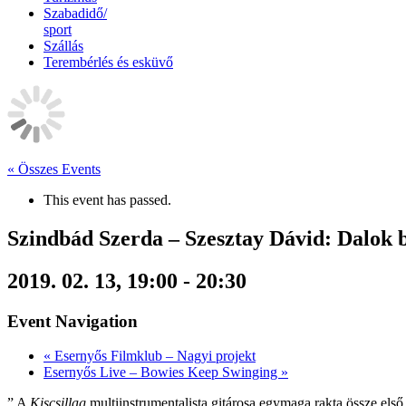
Szabadidő/
sport
Szállás
Terembérlés és esküvő
« Összes Events
This event has passed.
Szindbád Szerda – Szesztay Dávid: Dalok 
2019. 02. 13, 19:00
-
20:30
Event Navigation
«
Esernyős Filmklub – Nagyi projekt
Esernyős Live – Bowies Keep Swinging
»
” A
Kiscsillag
multiinstrumentalista gitárosa egymaga rakta össze els