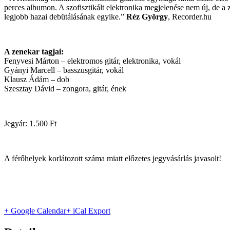
perces albumon. A szofisztikált elektronika megjelenése nem új, de a 
legjobb hazai debütálásának egyike.”
Réz György
, Recorder.hu
A zenekar tagjai:
Fenyvesi Márton – elektromos gitár, elektronika, vokál
Gyányi Marcell – basszusgitár, vokál
Klausz Ádám – dob
Szesztay Dávid – zongora, gitár, ének
Jegyár: 1.500 Ft
A férőhelyek korlátozott száma miatt előzetes jegyvásárlás javasolt!
+ Google Calendar
+ iCal Export