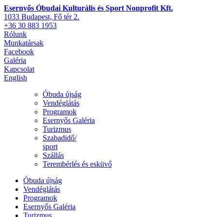
Esernyős Óbudai Kulturális és Sport Nonprofit Kft.
1033 Budapest, Fő tér 2.
+36 30 883 1953
Rólunk
Munkatársak
Facebook
Galéria
Kapcsolat
English
Óbuda újság
Vendéglátás
Programok
Esernyős Galéria
Turizmus
Szabadidő/
sport
Szállás
Terembérlés és esküvő
Óbuda újság
Vendéglátás
Programok
Esernyős Galéria
Turizmus