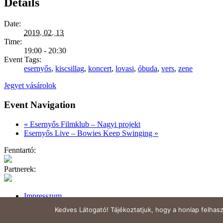
Details
Date:
2019. 02. 13
Time:
19:00 - 20:30
Event Tags:
esernyős
,
kiscsillag
,
koncert
,
lovasi
,
óbuda
,
vers
,
zene
Jegyet vásárolok
Event Navigation
«
Esernyős Filmklub – Nagyi projekt
Esernyős Live – Bowies Keep Swinging
»
Fenntartó:
Partnerek:
Impresszum
Közérdekű
Kedves Látogató! Tájékoztatjuk, hogy a honlap felhas
Partnerek
KARRIER