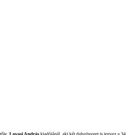
tője,
Lovasi András
kiadójánál, aki két dalszöveget is jegyez a 34