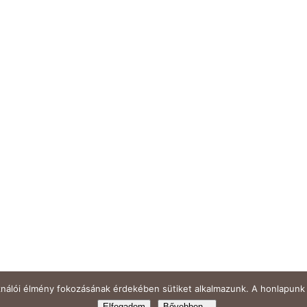
ználói élmény fokozásának érdekében sütiket alkalmazunk. A honlapunk 
Elfogadom
Bővebben...