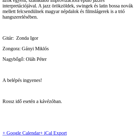
azok egyéni, szabadabb improvizációra épülő jazzes
interpretációjával. A jazz örökzöldek, swingek és latin bossa novák
mellett felcsendülnek magyar népdalok és filmslágerek is a trió
hangszerelésében.
Gitár: Zonda Igor
Zongora: Gányi Miklós
Nagybőgő: Oláh Péter
A belépés ingyenes!
Rossz idő esetén a kávézóban.
+ Google Calendar
+ iCal Export