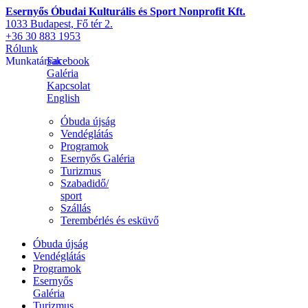
Esernyős Óbudai Kulturális és Sport Nonprofit Kft.
1033 Budapest, Fő tér 2.
+36 30 883 1953
Rólunk
Munkatársak
Facebook
Galéria
Kapcsolat
English
Óbuda újság
Vendéglátás
Programok
Esernyős Galéria
Turizmus
Szabadidő/
sport
Szállás
Terembérlés és esküvő
Óbuda újság
Vendéglátás
Programok
Esernyős
Galéria
Turizmus