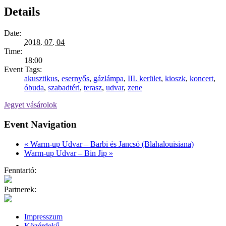
Details
Date:
2018. 07. 04
Time:
18:00
Event Tags:
akusztikus
,
esernyős
,
gázlámpa
,
III. kerület
,
kioszk
,
koncert
,
óbuda
,
szabadtéri
,
terasz
,
udvar
,
zene
Jegyet vásárolok
Event Navigation
«
Warm-up Udvar – Barbi és Jancsó (Blahalouisiana)
Warm-up Udvar – Bin Jip
»
Fenntartó:
Partnerek:
Impresszum
Közérdekű