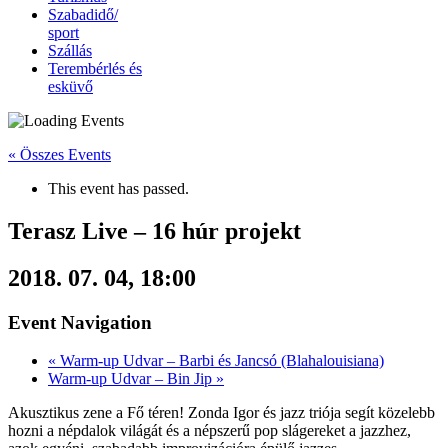
Szabadidő/
sport
Szállás
Terembérlés és
esküvő
« Összes Events
This event has passed.
Terasz Live – 16 húr projekt
2018. 07. 04, 18:00
Event Navigation
«
Warm-up Udvar – Barbi és Jancsó (Blahalouisiana)
Warm-up Udvar – Bin Jip
»
Akusztikus zene a Fő téren! Zonda Igor és jazz triója segít közelebb
hozni a népdalok világát és a népszerű pop slágereket a jazzhez,