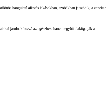
a különös hangulatú alkotás lakásokban, szobákban játszódik, a zenekar
kkal járulnak hozzá az egészhez, hanem együtt alakítgatják a