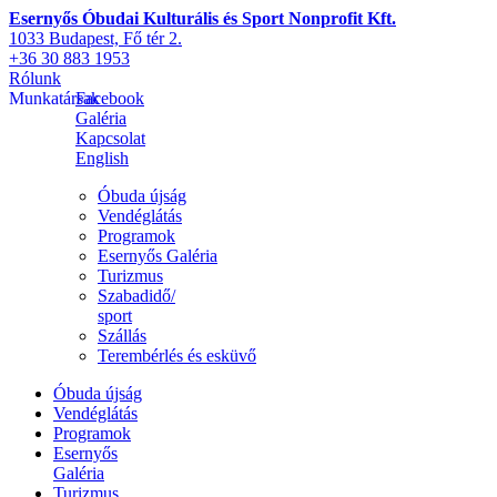
Esernyős Óbudai Kulturális és Sport Nonprofit Kft.
1033 Budapest, Fő tér 2.
+36 30 883 1953
Rólunk
Munkatársak
Facebook
Galéria
Kapcsolat
English
Óbuda újság
Vendéglátás
Programok
Esernyős Galéria
Turizmus
Szabadidő/
sport
Szállás
Terembérlés és esküvő
Óbuda újság
Vendéglátás
Programok
Esernyős
Galéria
Turizmus