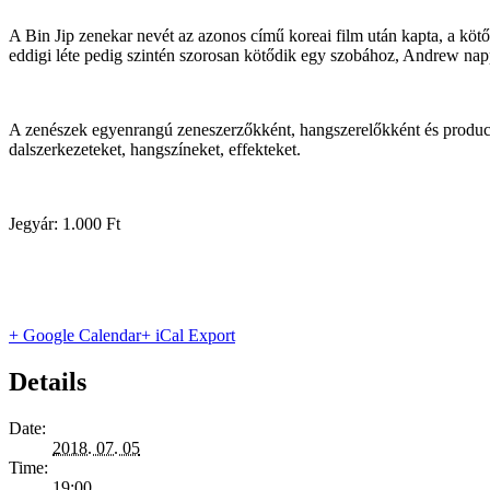
A Bin Jip zenekar nevét az azonos című koreai film után kapta, a kötő
eddigi léte pedig szintén szorosan kötődik egy szobához, Andrew nappa
A zenészek egyenrangú zeneszerzőkként, hangszerelőkként és produce
dalszerkezeteket, hangszíneket, effekteket.
Jegyár: 1.000 Ft
+ Google Calendar
+ iCal Export
Details
Date:
2018. 07. 05
Time:
19:00