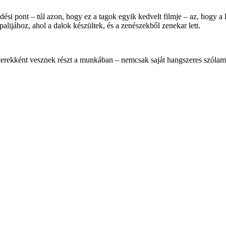
dési pont – túl azon, hogy ez a tagok egyik kedvelt filmje – az, hogy 
lijához, ahol a dalok készültek, és a zenészekből zenekar lett.
rekként vesznek részt a munkában – nemcsak saját hangszeres szólamai